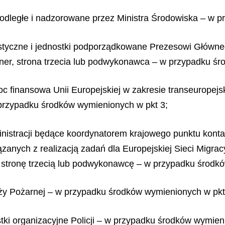
 podległe i nadzorowane przez Ministra Środowiska – w 
ystyczne i jednostki podporządkowane Prezesowi Główne
ner, strona trzecia lub podwykonawca – w przypadku śr
c finansowa Unii Europejskiej w zakresie transeuropejs
 przypadku środków wymienionych w pkt 3;
nistracji będące koordynatorem krajowego punktu kontak
anych z realizacją zadań dla Europejskiej Sieci Migrac
a, stronę trzecią lub podwykonawcę – w przypadku środk
aży Pożarnej – w przypadku środków wymienionych w pkt
tki organizacyjne Policji – w przypadku środków wymien