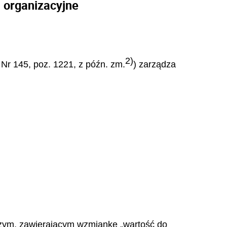
i organizacyjne
2)
. Nr 145, poz. 1221, z późn. zm.
) zarządza
czym, zawierającym wzmiankę „wartość do