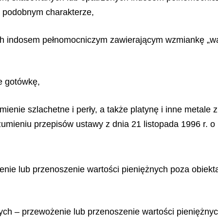
 o podobnym charakterze,
ych indosem pełnomocniczym zawierającym wzmiankę „wa
e gotówkę,
kamienie szlachetne i perły, a także platynę i inne metal
ieniu przepisów ustawy z dnia 21 listopada 1996 r. o m
enie lub przenoszenie wartości pieniężnych poza obiekta
nych – przewożenie lub przenoszenie wartości pieniężn