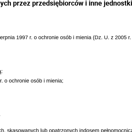
ch przez przedsiębiorców i inne jednostk
ierpnia 1997 r. o ochronie osób i mienia (Dz. U. z 2005 r
ą:
. o ochronie osób i mienia;
,
nych, skasowanych lub opatrzonych indosem pełnomocni