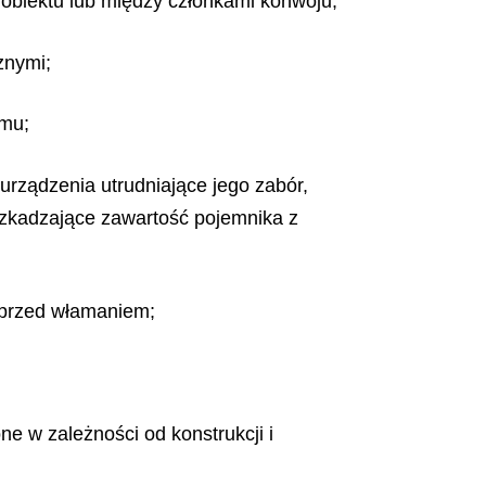
 obiektu lub między członkami konwoju;
znymi;
mu;
urządzenia utrudniające jego zabór,
szkadzające zawartość pojemnika z
 przed włamaniem;
 w zależności od konstrukcji i