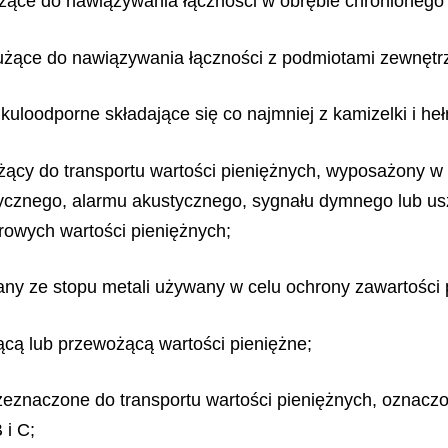
łużące do nawiązywania łączności w obrębie chronionego
służące do nawiązywania łączności z podmiotami zewnętr
kuloodporne składające się co najmniej z kamizelki i
heł
użący do transportu wartości pieniężnych, wyposażony w 
ktrycznego, alarmu akustycznego, sygnału dymnego lub u
rowych wartości pieniężnych;
any ze stopu metali używany w celu ochrony zawartości
ącą lub przewożącą wartości pieniężne;
naczone do transportu wartości pieniężnych, oznaczone
 i C;