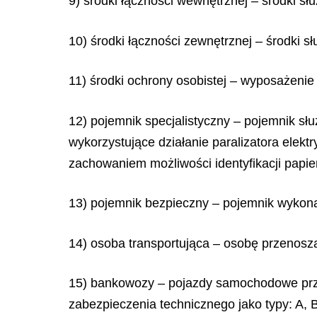
9) środki łączności wewnętrznej – środki s
10) środki łączności zewnętrznej – środki 
11) środki ochrony osobistej – wyposażenie 
12) pojemnik specjalistyczny – pojemnik sł
wykorzystujące działanie paralizatora ele
zachowaniem możliwości identyfikacji papie
13) pojemnik bezpieczny – pojemnik wykon
14) osoba transportująca – osobę przenosz
15) bankowozy – pojazdy samochodowe przez
zabezpieczenia technicznego jako typy: A, B