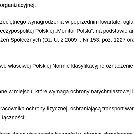
 organizacyjnej;
 przeciętnego wynagrodzenia w poprzednim kwartale, og
zeczy
pospolitej Polskiej „Monitor Polski”, na podstawie a
ń Społecznych (Dz. U. z 2009 r. Nr 153, poz. 1227 oraz 
 we właściwej Polskiej Normie klasyfikacyjne oznaczen
iane w miejscu, które wymaga ochrony natychmiastowej 
pracownika ochrony fizycznej, ochraniającą transport wa
 łączności;