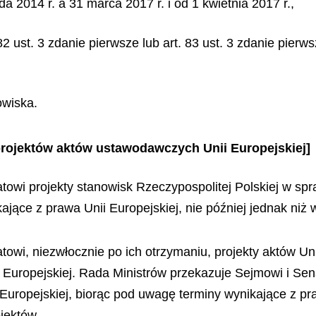
da 2014 r. a 31 marca 2017 r. i od 1 kwietnia 2017 r.,
 82 ust. 3 zdanie pierwsze lub art. 83 ust. 3 zdanie pier
owiska.
projektów aktów ustawodawczych Unii Europejskiej]
towi projekty stanowisk Rzeczypospolitej Polskiej w s
ające z prawa Unii Europejskiej, nie później jednak niż 
towi, niezwłocznie po ich otrzymaniu, projekty aktów U
ii Europejskiej. Rada Ministrów przekazuje Sejmowi i Se
 Europejskiej, biorąc pod uwagę terminy wynikające z pra
jektów.