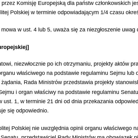
ny przez Komisję Europejską dla państw członkowskich jes
itej Polskiej w terminie odpowiadającym 1/4 czasu okr
h mowa w ust. 4 lub 5, uważa się za niezgłoszenie uwag 
ropejskiej]
owi, niezwłocznie po ich otrzymaniu, projekty aktów pra
ie organu właściwego na podstawie regulaminu Sejmu lub
 żądania, Rada Ministrów przedstawia projekty stanowisk
Sejmu i organ właściwy na podstawie regulaminu Senatu 
 ust. 1, w terminie 21 dni od dnia przekazania odpowie
suje się odpowiednio.
tej Polskiej nie uwzględnia opinii organu właściwego n
Senatu, przedstawiciel Rady Ministrów ma obowiązek n