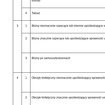
ustroju
4
Tatuaż
3
1
Blizny nieznacznie szpecące lub miernie upośledzające 
2
Blizny znacznie szpecące lub upośledzające sprawność u
3
Blizny po samouszkodzeniach
4
1
Obrzęk limfatyczny nieznacznie upośledzający sprawność
2
Obrzęk limfatyczny znacznie upośledzający sprawność us