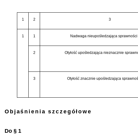
1
2
3
1
1
Nadwaga nieupośledzająca sprawności 
2
Otyłość upośledzająca nieznacznie sprawno
3
Otyłość znacznie upośledzająca sprawnoś
Objaśnienia szczegółowe
Do § 1