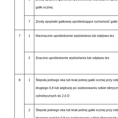
gałki ocznej
7
Zrosty spojówki gałkowej upośledzające ruchomość gałki
7
1
Nieznaczne upośledzenie wydzielania lub odpływu łez
2
Znaczne upośledzenie wydzielania lub odpływu łez
8
1
Ślepota jednego oka lub brak jednej gałki ocznej przy ost
drugiego 0,8 lub większej po zastosowaniu szkieł sferycz
cylindrycznych do 2,0 D
2
Ślepota jednego oka lub brak jednej gałki ocznej przy ost
drugiego poniżej 0,8 po zastosowaniu szkieł sferycznych 