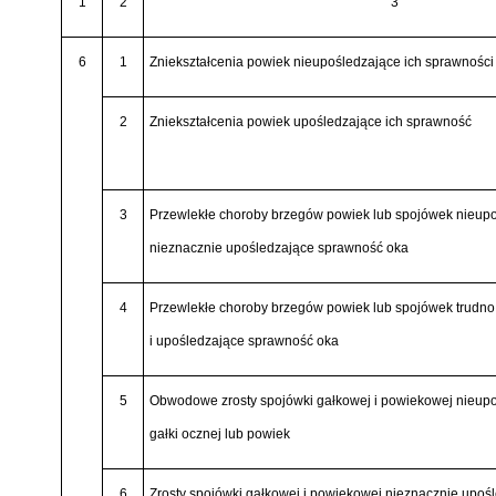
1
2
3
6
1
Zniekształcenia powiek nieupośledzające ich sprawności
2
Zniekształcenia powiek upośledzające ich sprawność
3
Przewlekłe choroby brzegów powiek lub spojówek nieupo
nieznacznie upośledzające sprawność oka
4
Przewlekłe choroby brzegów powiek lub spojówek trudno
i upośledzające sprawność oka
5
Obwodowe zrosty spojówki gałkowej i powiekowej nieup
gałki ocznej lub powiek
6
Zrosty spojówki gałkowej i powiekowej nieznacznie upo