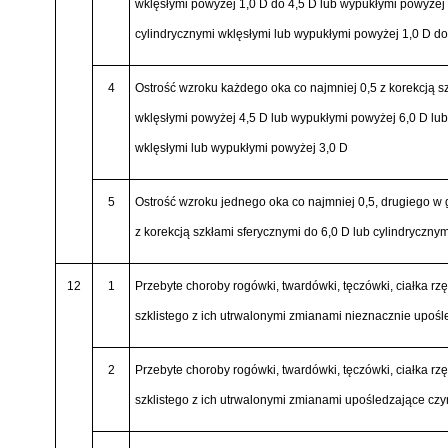
wklęsłymi powyżej 1,0 D do 4,5 D lub wypukłymi powyżej 
cylindrycznymi wklęsłymi lub wypukłymi powyżej 1,0 D do
4
Ostrość wzroku każdego oka co najmniej 0,5 z korekcją s
wklęsłymi powyżej 4,5 D lub wypukłymi powyżej 6,0 D lub
wklęsłymi lub wypukłymi powyżej 3,0 D
5
Ostrość wzroku jednego oka co najmniej 0,5, drugiego w 
z korekcją szkłami sferycznymi do 6,0 D lub cylindrycznym
12
1
Przebyte choroby rogówki, twardówki, tęczówki, ciałka rz
szklistego z ich utrwalonymi zmianami nieznacznie upoś
2
Przebyte choroby rogówki, twardówki, tęczówki, ciałka rz
szklistego z ich utrwalonymi zmianami upośledzające cz