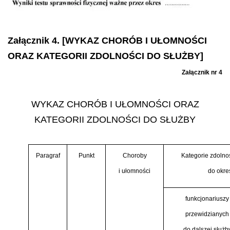
Załącznik 4. [WYKAZ CHORÓB I UŁOMNOŚCI
ORAZ KATEGORII ZDOLNOŚCI DO SŁUŻBY]
Załącznik nr 4
WYKAZ CHORÓB I UŁOMNOŚCI ORAZ
KATEGORII ZDOLNOŚCI DO SŁUŻBY
Paragraf
Punkt
Choroby
Kategorie zdolno
i ułomności
do okre
funkcjonariuszy
przewidzianych
do dalszej służb