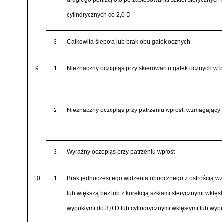
cylindrycznych do 2,0 D
3
Całkowita ślepota lub brak obu gałek ocznych
9
1
Nieznaczny oczopląs przy skierowaniu gałek ocznych w 
2
Nieznaczny oczopląs przy patrzeniu wprost, wzmagający s
3
Wyraźny oczopląs przy patrzeniu wprost
10
1
Brak jednoczesnego widzenia obuocznego z ostrością wz
lub większą bez lub z korekcją szkłami sferycznymi wklęsł
wypukłymi do 3,0 D lub cylindrycznymi wklęsłymi lub wyp