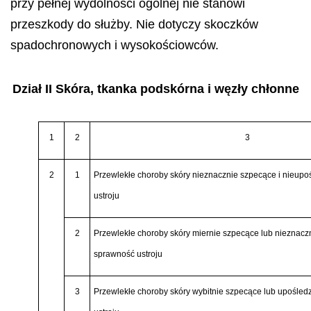
przy pełnej wydolności ogólnej nie stanowi
przeszkody do służby. Nie dotyczy skoczków
spadochronowych i wysokościowców.
Dział II Skóra, tkanka podskórna i węzły chłonne
1
2
3
2
1
Przewlekłe choroby skóry nieznacznie szpecące i nieupo
ustroju
2
Przewlekłe choroby skóry miernie szpecące lub nieznacz
sprawność ustroju
3
Przewlekłe choroby skóry wybitnie szpecące lub upośle