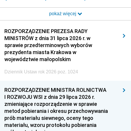
2017
2016
2015
pokaż więcej
2014
2013
2012
2011
2010
2009
ROZPORZĄDZENIE PREZESA RADY
MINISTRÓW z dnia 31 lipca 2026 r. w
2008
2007
2006
sprawie przedterminowych wyborów
2005
2004
2003
prezydenta miasta Krakowa w
województwie małopolskim
2002
2001
2000
Dziennik Ustaw rok 2026 poz. 1024
1999
1998
1997
1996
1995
1994
ROZPORZĄDZENIE MINISTRA ROLNICTWA
1993
1992
1991
I ROZWOJU WSI z dnia 29 lipca 2026 r.
zmieniające rozporządzenie w sprawie
1990
1989
1988
metod pobierania i okresu przechowywania
1987
1986
1985
prób materiału siewnego, oceny tego
materiału, wzoru protokołu pobierania
1984
1983
1982