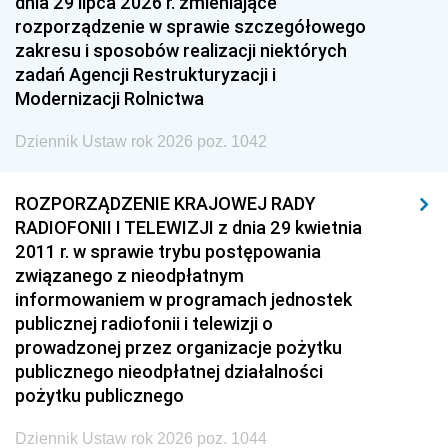
dnia 29 lipca 2026 r. zmieniające
rozporządzenie w sprawie szczegółowego
1938
1937
1936
zakresu i sposobów realizacji niektórych
1935
1934
1933
zadań Agencji Restrukturyzacji i
Modernizacji Rolnictwa
1932
1931
1930
Dziennik Ustaw rok 2026 poz. 1042
1929
1928
1927
1926
1925
1924
ROZPORZĄDZENIE KRAJOWEJ RADY
1923
1922
1921
RADIOFONII I TELEWIZJI z dnia 29 kwietnia
2011 r. w sprawie trybu postępowania
1920
1919
1918
związanego z nieodpłatnym
informowaniem w programach jednostek
publicznej radiofonii i telewizji o
prowadzonej przez organizacje pożytku
publicznego nieodpłatnej działalności
pożytku publicznego
Dziennik Ustaw rok 2026 poz. 1044