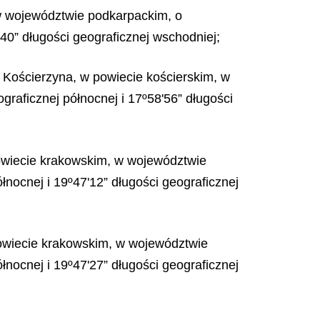
, w województwie podkarpackim, o
40” długości geograficznej wschodniej;
a Kościerzyna, w powiecie kościerskim, w
raficznej północnej i 17º58'56” długości
powiecie krakowskim, w województwie
nocnej i 19º47'12” długości geograficznej
powiecie krakowskim, w województwie
nocnej i 19º47'27” długości geograficznej