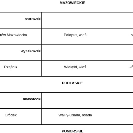
MAZOWIECKIE
ostrowski
trów Mazowiecka
Pałapus, wieś
-s
wyszkowski
Rząśnik
Wielątki, wieś
-k
PODLASKIE
białostocki
Gródek
Waliły-Osada, osada
POMORSKIE