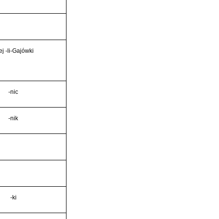
ej -li-Gajówki
-nic
-nik
-ki