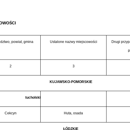
OWOŚCI
ztwo, powiat, gmina
Ustalone nazwy miejscowości
Drugi przyp
p
2
3
KUJAWSKO-POMORSKIE
tucholski
Cekcyn
Huta, osada
ŁÓDZKIE