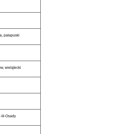
a, pałapuski
ów, wielątecki
-lił-Osady