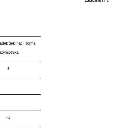
Załącznik nr 1
adek deklinacji, forma
rzymiotnika
4
-ty