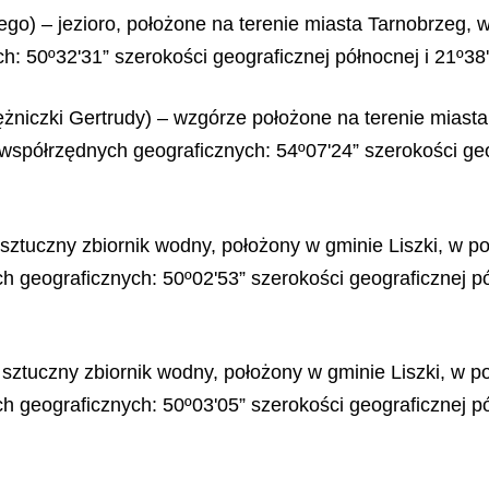
kiego) – jezioro, położone na terenie miasta Tarnobrzeg
: 50º32'31” szerokości geograficznej północnej i 21º38'
iężniczki Gertrudy) – wzgórze położone na terenie miast
półrzędnych geograficznych: 54º07'24” szerokości geog
 sztuczny zbiornik wodny, położony w gminie Liszki, w 
 geograficznych: 50º02'53” szerokości geograficznej pół
 sztuczny zbiornik wodny, położony w gminie Liszki, w 
 geograficznych: 50º03'05” szerokości geograficznej pół