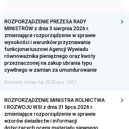
1960
1959
1958
1957
1956
1955
ROZPORZĄDZENIE PREZESA RADY
MINISTRÓW z dnia 3 sierpnia 2026 r.
1954
1953
1952
zmieniające rozporządzenie w sprawie
1951
1950
1949
wysokości i warunków przyznawania
funkcjonariuszowi Agencji Wywiadu
1948
1947
1946
równoważnika pieniężnego oraz kwoty
1945
1944
1939
przeznaczonej na zakup ubrania typu
cywilnego w zamian za umundurowanie
1938
1937
1936
Dziennik Ustaw rok 2026 poz. 1057
1935
1934
1933
1932
1931
1930
ROZPORZĄDZENIE MINISTRA ROLNICTWA
1929
1928
1927
I ROZWOJU WSI z dnia 31 lipca 2026 r.
zmieniające rozporządzenie w sprawie
1926
1925
1924
wzorów świadectw i informacji
1923
1922
1921
dotyczących oceny materiału siewnego