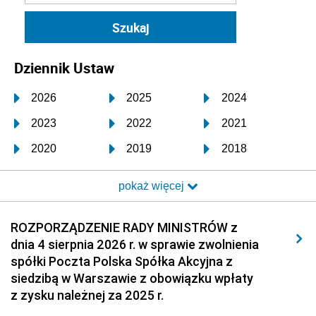
Dziennik Ustaw
2026
2025
2024
2023
2022
2021
2020
2019
2018
2017
2016
2015
pokaż więcej
2014
2013
2012
2011
2010
2009
ROZPORZĄDZENIE RADY MINISTRÓW z
dnia 4 sierpnia 2026 r. w sprawie zwolnienia
2008
2007
2006
spółki Poczta Polska Spółka Akcyjna z
2005
2004
2003
siedzibą w Warszawie z obowiązku wpłaty
z zysku należnej za 2025 r.
2002
2001
2000