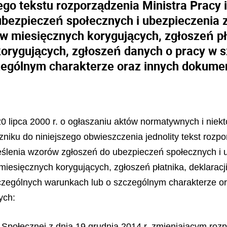
ego tekstu rozporządzenia Ministra Pracy i
ubezpieczeń społecznych i ubezpieczenia 
w miesięcznych korygujących, zgłoszeń pła
 korygujących, zgłoszeń danych o pracy w
zególnym charakterze oraz innych dokume
 20 lipca 2000 r. o ogłaszaniu aktów normatywnych i niek
zniku do niniejszego obwieszczenia jednolity tekst rozpo
reślenia wzorów zgłoszeń do ubezpieczeń społecznych i
iesięcznych korygujących, zgłoszeń płatnika, deklaracji 
czególnych warunkach lub o szczególnym charakterze or
ych:
ki Społecznej z dnia 19 grudnia 2014 r. zmieniającym ro