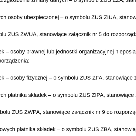
o/zgłoszenie zmiany danych – o symbolu ZUS ZZA, stano
nych osoby ubezpieczonej – o symbolu ZUS ZIUA, stanowi
olu ZUS ZWUA, stanowiące załącznik nr 5 do rozporząd
ek – osoby prawnej lub jednostki organizacyjnej niepos
porządzenia;
ek – osoby fizycznej – o symbolu ZUS ZFA, stanowiące z
ych płatnika składek – o symbolu ZUS ZIPA, stanowiące 
ymbolu ZUS ZWPA, stanowiące załącznik nr 9 do rozporzą
wych płatnika składek – o symbolu ZUS ZBA, stanowiąc