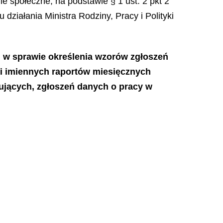
ie społeczne, na podstawie § 1 ust. 2 pkt 2
ziałania Ministra Rodziny, Pracy i Polityki
 r. w sprawie określenia wzorów zgłoszeń
i imiennych raportów miesięcznych
ygujących, zgłoszeń danych o pracy w