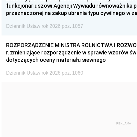
funkcjonariuszowi Agencji Wywiadu równoważnika p
przeznaczonej na zakup ubrania typu cywilnego w 
Dziennik Ustaw rok 2026 poz. 1057
ROZPORZĄDZENIE MINISTRA ROLNICTWA I ROZWOJU 
r. zmieniające rozporządzenie w sprawie wzorów świ
dotyczących oceny materiału siewnego
Dziennik Ustaw rok 2026 poz. 1060
REKLAMA