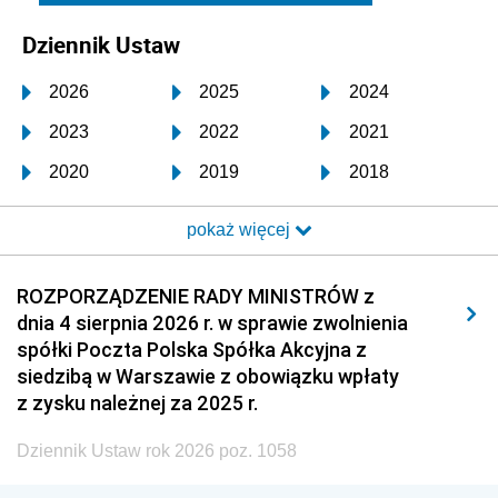
Dziennik Ustaw
2026
2025
2024
2023
2022
2021
2020
2019
2018
2017
2016
2015
pokaż więcej
2014
2013
2012
2011
2010
2009
ROZPORZĄDZENIE RADY MINISTRÓW z
dnia 4 sierpnia 2026 r. w sprawie zwolnienia
2008
2007
2006
spółki Poczta Polska Spółka Akcyjna z
2005
2004
2003
siedzibą w Warszawie z obowiązku wpłaty
z zysku należnej za 2025 r.
2002
2001
2000
Dziennik Ustaw rok 2026 poz. 1058
1999
1998
1997
1996
1995
1994