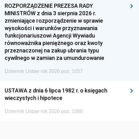
1957
1956
1955
ROZPORZĄDZENIE PREZESA RADY
MINISTRÓW z dnia 3 sierpnia 2026 r.
1954
1953
1952
zmieniające rozporządzenie w sprawie
1951
1950
1949
wysokości i warunków przyznawania
funkcjonariuszowi Agencji Wywiadu
1948
1947
1946
równoważnika pieniężnego oraz kwoty
1945
1944
1939
przeznaczonej na zakup ubrania typu
cywilnego w zamian za umundurowanie
1938
1937
1936
Dziennik Ustaw rok 2026 poz. 1057
1935
1934
1933
1932
1931
1930
USTAWA z dnia 6 lipca 1982 r. o księgach
1929
1928
1927
wieczystych i hipotece
1926
1925
1924
Dziennik Ustaw rok 2026 poz. 1066
1923
1922
1921
1920
1919
1918