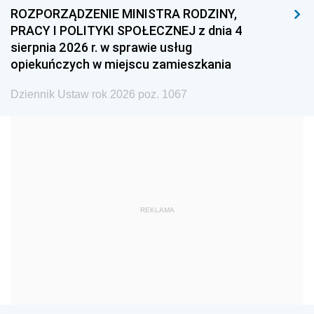
ROZPORZĄDZENIE MINISTRA RODZINY,
1993
1992
1991
PRACY I POLITYKI SPOŁECZNEJ z dnia 4
sierpnia 2026 r. w sprawie usług
1990
1989
1988
opiekuńczych w miejscu zamieszkania
1987
1986
1985
Dziennik Ustaw rok 2026 poz. 1067
1984
1983
1982
1981
1980
1979
1978
1977
1976
1975
1974
1973
1972
1971
1970
REKLAMA
1969
1968
1967
1966
1965
1964
1963
1962
1961
1960
1959
1958