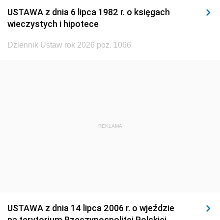
USTAWA z dnia 6 lipca 1982 r. o księgach
1929
1928
1927
wieczystych i hipotece
1926
1925
1924
Dziennik Ustaw rok 2026 poz. 1066
1923
1922
1921
1920
1919
1918
REKLAMA
USTAWA z dnia 14 lipca 2006 r. o wjeździe
na terytorium Rzeczypospolitej Polskiej,