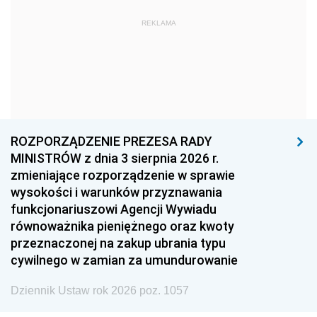
1972
1971
1970
REKLAMA
1969
1968
1967
1966
1965
1964
1963
1962
1961
1960
1959
1958
1957
1956
1955
ROZPORZĄDZENIE PREZESA RADY
MINISTRÓW z dnia 3 sierpnia 2026 r.
1954
1953
1952
zmieniające rozporządzenie w sprawie
1951
1950
1949
wysokości i warunków przyznawania
funkcjonariuszowi Agencji Wywiadu
1948
1947
1946
równoważnika pieniężnego oraz kwoty
1945
1944
1939
przeznaczonej na zakup ubrania typu
cywilnego w zamian za umundurowanie
1938
1937
1936
Dziennik Ustaw rok 2026 poz. 1057
1935
1934
1933
1932
1931
1930