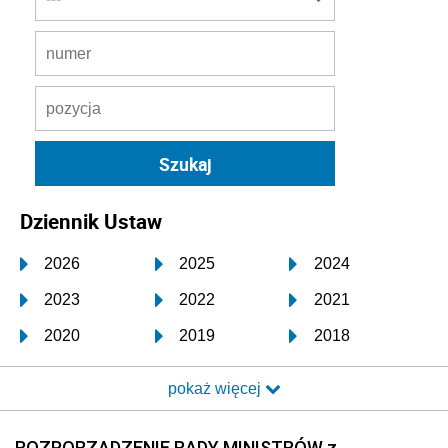
Dziennik Ustaw
2026
2025
2024
2023
2022
2021
2020
2019
2018
2017
2016
2015
pokaż więcej
2014
2013
2012
2011
2010
2009
ROZPORZĄDZENIE RADY MINISTRÓW z