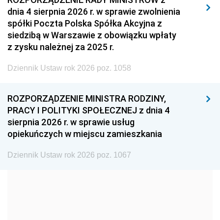
dnia 4 sierpnia 2026 r. w sprawie zwolnienia
2008
2007
2006
spółki Poczta Polska Spółka Akcyjna z
2005
2004
2003
siedzibą w Warszawie z obowiązku wpłaty
z zysku należnej za 2025 r.
2002
2001
2000
Dziennik Ustaw rok 2026 poz. 1058
1999
1998
1997
1996
1995
1994
ROZPORZĄDZENIE MINISTRA RODZINY,
1993
1992
1991
PRACY I POLITYKI SPOŁECZNEJ z dnia 4
sierpnia 2026 r. w sprawie usług
1990
1989
1988
opiekuńczych w miejscu zamieszkania
1987
1986
1985
Dziennik Ustaw rok 2026 poz. 1067
1984
1983
1982
1981
1980
1979
1978
1977
1976
1975
1974
1973