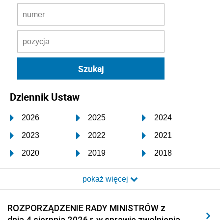
Dziennik Ustaw
2026
2025
2024
2023
2022
2021
2020
2019
2018
2017
2016
2015
pokaż więcej
2014
2013
2012
2011
2010
2009
ROZPORZĄDZENIE RADY MINISTRÓW z
dnia 4 sierpnia 2026 r. w sprawie zwolnienia