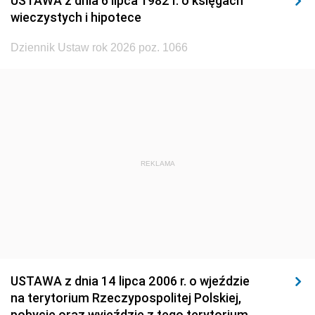
USTAWA z dnia 6 lipca 1982 r. o księgach
1929
1928
1927
wieczystych i hipotece
1926
1925
1924
Dziennik Ustaw rok 2026 poz. 1066
1923
1922
1921
1920
1919
1918
REKLAMA
USTAWA z dnia 14 lipca 2006 r. o wjeździe
na terytorium Rzeczypospolitej Polskiej,
pobycie oraz wyjeździe z tego terytorium