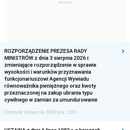
REKLAMA
1969
1968
1967
1966
1965
1964
1963
1962
1961
1960
1959
1958
1957
1956
1955
ROZPORZĄDZENIE PREZESA RADY
MINISTRÓW z dnia 3 sierpnia 2026 r.
1954
1953
1952
zmieniające rozporządzenie w sprawie
1951
1950
1949
wysokości i warunków przyznawania
funkcjonariuszowi Agencji Wywiadu
1948
1947
1946
równoważnika pieniężnego oraz kwoty
1945
1944
1939
przeznaczonej na zakup ubrania typu
cywilnego w zamian za umundurowanie
1938
1937
1936
Dziennik Ustaw rok 2026 poz. 1057
1935
1934
1933
1932
1931
1930