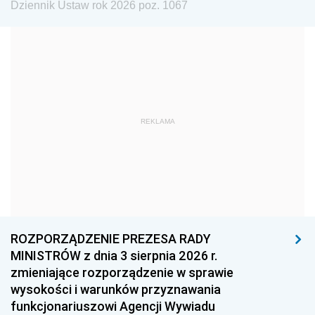
Dziennik Ustaw rok 2026 poz. 1067
1984
1983
1982
1981
1980
1979
1978
1977
1976
1975
1974
1973
1972
1971
1970
REKLAMA
1969
1968
1967
1966
1965
1964
1963
1962
1961
1960
1959
1958
1957
1956
1955
ROZPORZĄDZENIE PREZESA RADY
MINISTRÓW z dnia 3 sierpnia 2026 r.
1954
1953
1952
zmieniające rozporządzenie w sprawie
1951
1950
1949
wysokości i warunków przyznawania
funkcjonariuszowi Agencji Wywiadu
1948
1947
1946