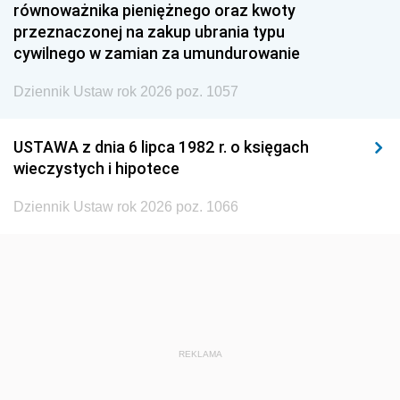
równoważnika pieniężnego oraz kwoty
1945
1944
1939
przeznaczonej na zakup ubrania typu
cywilnego w zamian za umundurowanie
1938
1937
1936
Dziennik Ustaw rok 2026 poz. 1057
1935
1934
1933
1932
1931
1930
USTAWA z dnia 6 lipca 1982 r. o księgach
1929
1928
1927
wieczystych i hipotece
1926
1925
1924
Dziennik Ustaw rok 2026 poz. 1066
1923
1922
1921
1920
1919
1918
REKLAMA