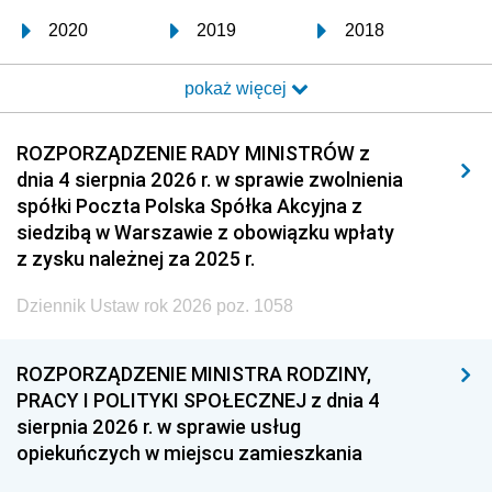
2020
2019
2018
2017
2016
2015
pokaż więcej
2014
2013
2012
2011
2010
2009
ROZPORZĄDZENIE RADY MINISTRÓW z
dnia 4 sierpnia 2026 r. w sprawie zwolnienia
2008
2007
2006
spółki Poczta Polska Spółka Akcyjna z
2005
2004
2003
siedzibą w Warszawie z obowiązku wpłaty
z zysku należnej za 2025 r.
2002
2001
2000
Dziennik Ustaw rok 2026 poz. 1058
1999
1998
1997
1996
1995
1994
ROZPORZĄDZENIE MINISTRA RODZINY,
1993
1992
1991
PRACY I POLITYKI SPOŁECZNEJ z dnia 4
sierpnia 2026 r. w sprawie usług
1990
1989
1988
opiekuńczych w miejscu zamieszkania
1987
1986
1985