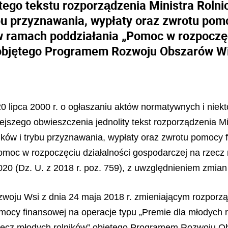
tego tekstu rozporządzenia Ministra Roln
u przyznawania, wypłaty oraz zwrotu pomo
w ramach poddziałania „Pomoc w rozpoczęc
objętego Programem Rozwoju Obszarów Wi
 20 lipca 2000 r. o ogłaszaniu aktów normatywnych i nie
niejszego obwieszczenia jednolity tekst rozporządzenia M
ków i trybu przyznawania, wypłaty oraz zwrotu pomocy f
omoc w rozpoczęciu działalności gospodarczej na rzecz
20 (Dz. U. z 2018 r. poz. 759), z uwzględnieniem zmi
ozwoju Wsi z dnia 24 maja 2018 r. zmieniającym rozpor
omocy finansowej na operacje typu „Premie dla młodych
rzecz młodych rolników” objętego Programem Rozwoju Ob