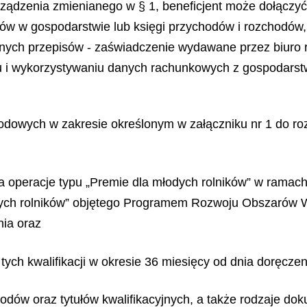
orządzenia zmienianego w § 1, beneficjent może dołączy
w w gospodarstwie lub księgi przychodów i rozchodów, l
ych przepisów - zaświadczenie wydawane przez biuro r
iu i wykorzystywaniu danych rachunkowych z gospodarstw 
awodowych w zakresie określonym w załączniku nr 1 do r
 operacje typu „Premie dla młodych rolników” w ramac
dych rolników” objętego Programem Rozwoju Obszarów W
nia oraz
 tych kwalifikacji w okresie 36 miesięcy od dnia doręcze
odów oraz tytułów kwalifikacyjnych, a także rodzaje do