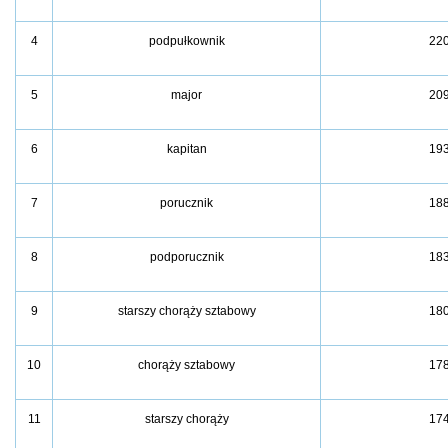
4
podpułkownik
22
5
major
20
6
kapitan
19
7
porucznik
18
8
podporucznik
18
9
starszy chorąży sztabowy
18
10
chorąży sztabowy
17
11
starszy chorąży
17