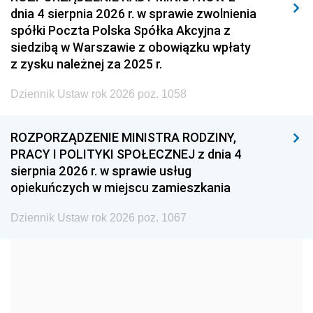
dnia 4 sierpnia 2026 r. w sprawie zwolnienia
2008
2007
2006
spółki Poczta Polska Spółka Akcyjna z
2005
2004
2003
siedzibą w Warszawie z obowiązku wpłaty
z zysku należnej za 2025 r.
2002
2001
2000
Dziennik Ustaw rok 2026 poz. 1058
1999
1998
1997
1996
1995
1994
ROZPORZĄDZENIE MINISTRA RODZINY,
1993
1992
1991
PRACY I POLITYKI SPOŁECZNEJ z dnia 4
sierpnia 2026 r. w sprawie usług
1990
1989
1988
opiekuńczych w miejscu zamieszkania
1987
1986
1985
Dziennik Ustaw rok 2026 poz. 1067
1984
1983
1982
1981
1980
1979
1978
1977
1976
1975
1974
1973