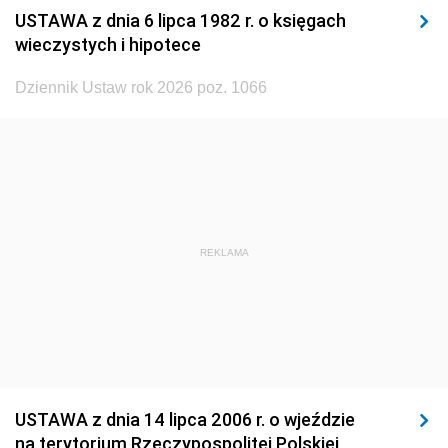
USTAWA z dnia 6 lipca 1982 r. o księgach
1929
1928
1927
wieczystych i hipotece
1926
1925
1924
Dziennik Ustaw rok 2026 poz. 1066
1923
1922
1921
1920
1919
1918
REKLAMA
USTAWA z dnia 14 lipca 2006 r. o wjeździe
na terytorium Rzeczypospolitej Polskiej,