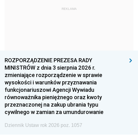
1972
1971
1970
REKLAMA
1969
1968
1967
1966
1965
1964
1963
1962
1961
1960
1959
1958
1957
1956
1955
ROZPORZĄDZENIE PREZESA RADY
MINISTRÓW z dnia 3 sierpnia 2026 r.
1954
1953
1952
zmieniające rozporządzenie w sprawie
1951
1950
1949
wysokości i warunków przyznawania
funkcjonariuszowi Agencji Wywiadu
1948
1947
1946
równoważnika pieniężnego oraz kwoty
1945
1944
1939
przeznaczonej na zakup ubrania typu
cywilnego w zamian za umundurowanie
1938
1937
1936
Dziennik Ustaw rok 2026 poz. 1057
1935
1934
1933
1932
1931
1930