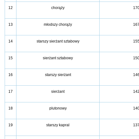
12
chorąży
17
13
młodszy chorąży
16
14
starszy sierżant sztabowy
15
15
sierżant sztabowy
15
16
starszy sierżant
14
17
sierżant
14
18
plutonowy
14
19
starszy kapral
13