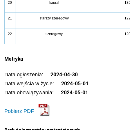
20
kapral
13
21
starszy szeregowy
12
22
szeregowy
12
Metryka
2024-04-30
Data ogłoszenia:
2024-05-01
Data wejścia w życie:
2024-05-01
Data obowiązywania:
Pobierz PDF
Brak dokumentów zmieniających.