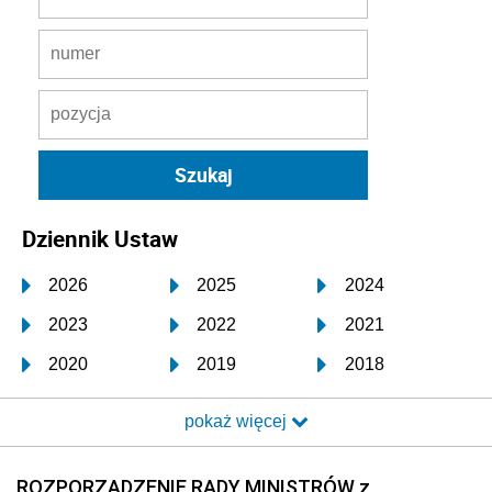
Dziennik Ustaw
2026
2025
2024
2023
2022
2021
2020
2019
2018
2017
2016
2015
pokaż więcej
2014
2013
2012
2011
2010
2009
ROZPORZĄDZENIE RADY MINISTRÓW z