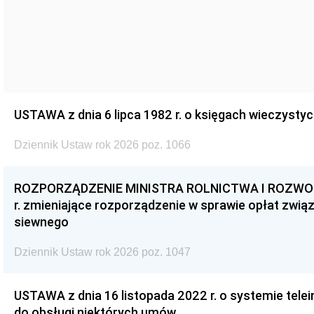
USTAWA z dnia 6 lipca 1982 r. o księgach wieczystyc
Dziennik Ustaw rok 2026 poz. 1066
ROZPORZĄDZENIE MINISTRA ROLNICTWA I ROZWOJU 
r. zmieniające rozporządzenie w sprawie opłat zwią
siewnego
Dziennik Ustaw rok 2026 poz. 1047
USTAWA z dnia 16 listopada 2022 r. o systemie te
do obsługi niektórych umów