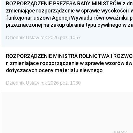
ROZPORZĄDZENIE PREZESA RADY MINISTRÓW z dnia 3
zmieniające rozporządzenie w sprawie wysokości i
funkcjonariuszowi Agencji Wywiadu równoważnika p
przeznaczonej na zakup ubrania typu cywilnego w 
Dziennik Ustaw rok 2026 poz. 1057
ROZPORZĄDZENIE MINISTRA ROLNICTWA I ROZWOJU 
r. zmieniające rozporządzenie w sprawie wzorów świ
dotyczących oceny materiału siewnego
Dziennik Ustaw rok 2026 poz. 1060
REKLAMA