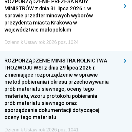
2011
2010
2009
ROZPORZĄDZENIE PREZESA RADY
MINISTRÓW z dnia 31 lipca 2026 r. w
2008
2007
2006
sprawie przedterminowych wyborów
2005
2004
2003
prezydenta miasta Krakowa w
województwie małopolskim
2002
2001
2000
Dziennik Ustaw rok 2026 poz. 1024
1999
1998
1997
1996
1995
1994
ROZPORZĄDZENIE MINISTRA ROLNICTWA
1993
1992
1991
I ROZWOJU WSI z dnia 29 lipca 2026 r.
zmieniające rozporządzenie w sprawie
1990
1989
1988
metod pobierania i okresu przechowywania
1987
1986
1985
prób materiału siewnego, oceny tego
materiału, wzoru protokołu pobierania
1984
1983
1982
prób materiału siewnego oraz
1981
1980
1979
sporządzania dokumentacji dotyczącej
oceny tego materiału
1978
1977
1976
1975
1974
1973
Dziennik Ustaw rok 2026 poz. 1041