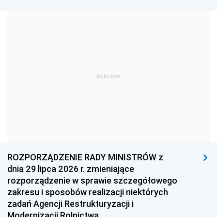
1972
1971
1970
1969
1968
1967
1966
1965
1964
1963
1962
1961
REKLAMA
1960
1959
1958
1957
1956
1955
1954
1953
1952
1951
1950
1949
1948
1947
1946
ROZPORZĄDZENIE RADY MINISTRÓW z
1945
1944
1939
dnia 29 lipca 2026 r. zmieniające
rozporządzenie w sprawie szczegółowego
1938
1937
1936
zakresu i sposobów realizacji niektórych
1935
1934
1933
zadań Agencji Restrukturyzacji i
Modernizacji Rolnictwa