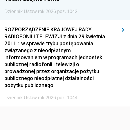
1932
1931
1930
Dziennik Ustaw rok 2026 poz. 1042
1929
1928
1927
1926
1925
1924
ROZPORZĄDZENIE KRAJOWEJ RADY
1923
1922
1921
RADIOFONII I TELEWIZJI z dnia 29 kwietnia
2011 r. w sprawie trybu postępowania
1920
1919
1918
związanego z nieodpłatnym
informowaniem w programach jednostek
publicznej radiofonii i telewizji o
prowadzonej przez organizacje pożytku
publicznego nieodpłatnej działalności
pożytku publicznego
Dziennik Ustaw rok 2026 poz. 1044