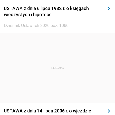
1932
1931
1930
USTAWA z dnia 6 lipca 1982 r. o księgach
1929
1928
1927
wieczystych i hipotece
1926
1925
1924
Dziennik Ustaw rok 2026 poz. 1066
1923
1922
1921
1920
1919
1918
REKLAMA
USTAWA z dnia 14 lipca 2006 r. o wjeździe