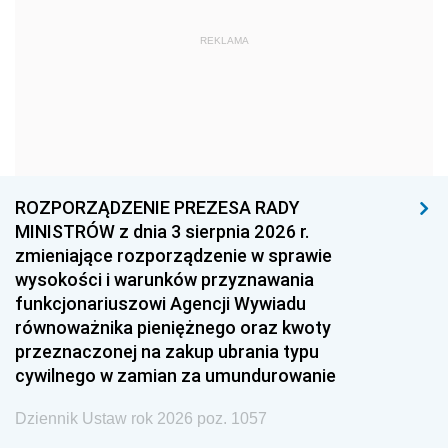
1972
1971
1970
REKLAMA
1969
1968
1967
1966
1965
1964
1963
1962
1961
1960
1959
1958
1957
1956
1955
ROZPORZĄDZENIE PREZESA RADY
MINISTRÓW z dnia 3 sierpnia 2026 r.
1954
1953
1952
zmieniające rozporządzenie w sprawie
1951
1950
1949
wysokości i warunków przyznawania
funkcjonariuszowi Agencji Wywiadu
1948
1947
1946
równoważnika pieniężnego oraz kwoty
1945
1944
1939
przeznaczonej na zakup ubrania typu
cywilnego w zamian za umundurowanie
1938
1937
1936
Dziennik Ustaw rok 2026 poz. 1057
1935
1934
1933