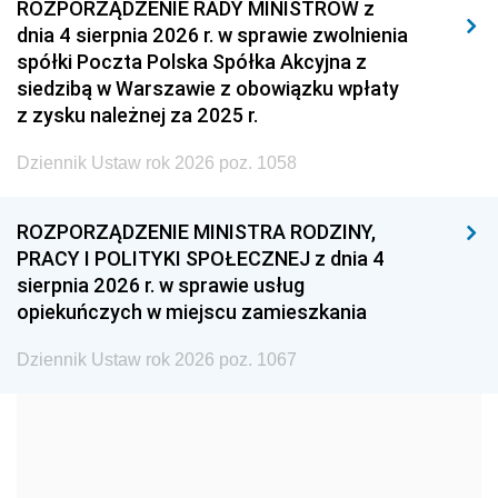
2011
2010
2009
ROZPORZĄDZENIE RADY MINISTRÓW z
dnia 4 sierpnia 2026 r. w sprawie zwolnienia
2008
2007
2006
spółki Poczta Polska Spółka Akcyjna z
2005
2004
2003
siedzibą w Warszawie z obowiązku wpłaty
z zysku należnej za 2025 r.
2002
2001
2000
Dziennik Ustaw rok 2026 poz. 1058
1999
1998
1997
1996
1995
1994
ROZPORZĄDZENIE MINISTRA RODZINY,
1993
1992
1991
PRACY I POLITYKI SPOŁECZNEJ z dnia 4
sierpnia 2026 r. w sprawie usług
1990
1989
1988
opiekuńczych w miejscu zamieszkania
1987
1986
1985
Dziennik Ustaw rok 2026 poz. 1067
1984
1983
1982
1981
1980
1979
1978
1977
1976
1975
1974
1973