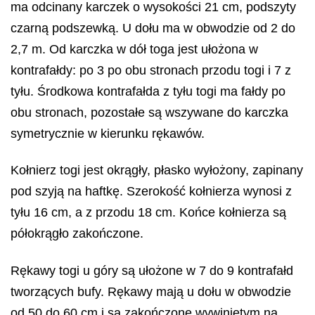
ma odcinany karczek o wysokości 21 cm, podszyty
czarną podszewką. U dołu ma w obwodzie od 2 do
2,7 m. Od karczka w dół toga jest ułożona w
kontrafałdy: po 3 po obu stronach przodu togi i 7 z
tyłu. Środkowa kontrafałda z tyłu togi ma fałdy po
obu stronach, pozostałe są wszywane do karczka
symetrycznie w kierunku rękawów.
Kołnierz togi jest okrągły, płasko wyłożony, zapinany
pod szyją na haftkę. Szerokość kołnierza wynosi z
tyłu 16 cm, a z przodu 18 cm. Końce kołnierza są
półokrągło zakończone.
Rękawy togi u góry są ułożone w 7 do 9 kontrafałd
tworzących bufy. Rękawy mają u dołu w obwodzie
od 50 do 60 cm i są zakończone wywiniętym na