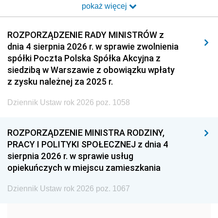
pokaż więcej
2014
2013
2012
2011
2010
2009
ROZPORZĄDZENIE RADY MINISTRÓW z
dnia 4 sierpnia 2026 r. w sprawie zwolnienia
2008
2007
2006
spółki Poczta Polska Spółka Akcyjna z
2005
2004
2003
siedzibą w Warszawie z obowiązku wpłaty
z zysku należnej za 2025 r.
2002
2001
2000
Dziennik Ustaw rok 2026 poz. 1058
1999
1998
1997
1996
1995
1994
ROZPORZĄDZENIE MINISTRA RODZINY,
1993
1992
1991
PRACY I POLITYKI SPOŁECZNEJ z dnia 4
sierpnia 2026 r. w sprawie usług
1990
1989
1988
opiekuńczych w miejscu zamieszkania
1987
1986
1985
Dziennik Ustaw rok 2026 poz. 1067
1984
1983
1982
1981
1980
1979