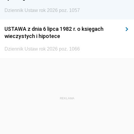
Dziennik Ustaw rok 2026 poz. 1057
1935
1934
1933
1932
1931
1930
USTAWA z dnia 6 lipca 1982 r. o księgach
1929
1928
1927
wieczystych i hipotece
1926
1925
1924
Dziennik Ustaw rok 2026 poz. 1066
1923
1922
1921
1920
1919
1918
REKLAMA