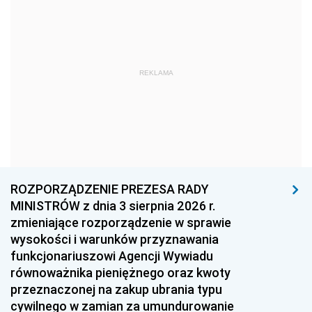
1978
1977
1976
1975
1974
1973
1972
1971
1970
REKLAMA
1969
1968
1967
1966
1965
1964
1963
1962
1961
1960
1959
1958
1957
1956
1955
ROZPORZĄDZENIE PREZESA RADY
MINISTRÓW z dnia 3 sierpnia 2026 r.
1954
1953
1952
zmieniające rozporządzenie w sprawie
1951
1950
1949
wysokości i warunków przyznawania
funkcjonariuszowi Agencji Wywiadu
1948
1947
1946
równoważnika pieniężnego oraz kwoty
1945
1944
1939
przeznaczonej na zakup ubrania typu
cywilnego w zamian za umundurowanie
1938
1937
1936