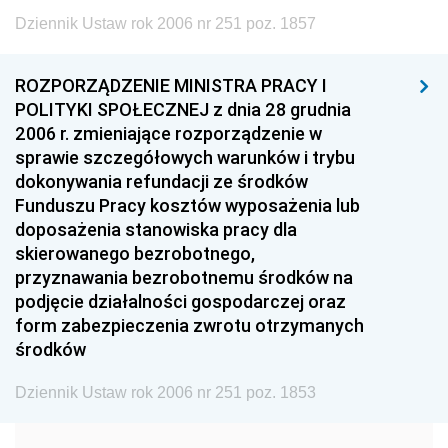
1999
1998
1997
Dziennik Ustaw rok 2006 nr 251 poz. 1857
1996
1995
1994
1993
1992
1991
ROZPORZĄDZENIE MINISTRA PRACY I
POLITYKI SPOŁECZNEJ z dnia 28 grudnia
1990
1989
1988
2006 r. zmieniające rozporządzenie w
1987
1986
1985
sprawie szczegółowych warunków i trybu
dokonywania refundacji ze środków
1984
1983
1982
Funduszu Pracy kosztów wyposażenia lub
1981
1980
1979
doposażenia stanowiska pracy dla
skierowanego bezrobotnego,
1978
1977
1976
przyznawania bezrobotnemu środków na
1975
1974
1973
podjęcie działalności gospodarczej oraz
form zabezpieczenia zwrotu otrzymanych
1972
1971
1970
środków
1969
1968
1967
Dziennik Ustaw rok 2006 nr 251 poz. 1853
1966
1965
1964
1963
1962
1961