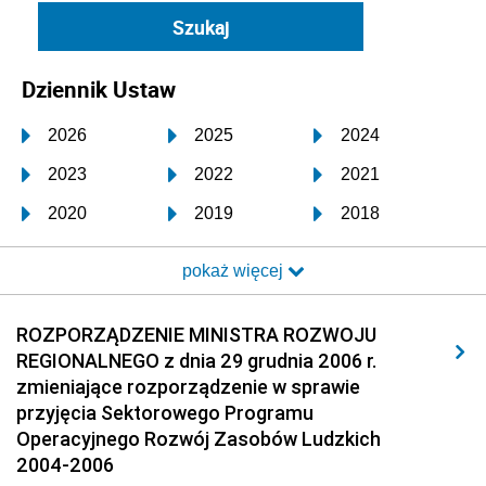
Dziennik Ustaw
2026
2025
2024
2023
2022
2021
2020
2019
2018
2017
2016
2015
pokaż więcej
2014
2013
2012
2011
2010
2009
ROZPORZĄDZENIE MINISTRA ROZWOJU
REGIONALNEGO z dnia 29 grudnia 2006 r.
2008
2007
2006
zmieniające rozporządzenie w sprawie
2005
2004
2003
przyjęcia Sektorowego Programu
Operacyjnego Rozwój Zasobów Ludzkich
2002
2001
2000
2004-2006