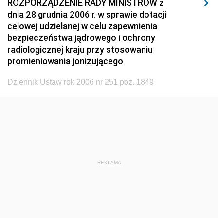
ROZPORZĄDZENIE RADY MINISTRÓW z
1920
1919
1918
dnia 28 grudnia 2006 r. w sprawie dotacji
celowej udzielanej w celu zapewnienia
bezpieczeństwa jądrowego i ochrony
radiologicznej kraju przy stosowaniu
promieniowania jonizującego
Dziennik Ustaw rok 2006 nr 251 poz. 1849
REKLAMA