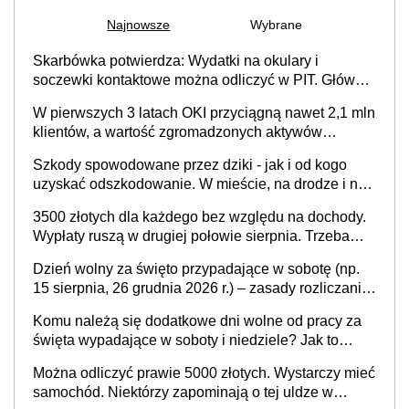
Najnowsze
Wybrane
Skarbówka potwierdza: Wydatki na okulary i
soczewki kontaktowe można odliczyć w PIT. Główny
warunek - orzeczenie o niepełnosprawności.
W pierwszych 3 latach OKI przyciągną nawet 2,1 mln
Częściowe dofinansowanie (np. z zfśs) pomniejsza
klientów, a wartość zgromadzonych aktywów
odliczenie
przekroczy 100 mld zł
Szkody spowodowane przez dziki - jak i od kogo
uzyskać odszkodowanie. W mieście, na drodze i na
terenach rolniczych
3500 złotych dla każdego bez względu na dochody.
Wypłaty ruszą w drugiej połowie sierpnia. Trzeba
jednak złożyć wniosek
Dzień wolny za święto przypadające w sobotę (np.
15 sierpnia, 26 grudnia 2026 r.) – zasady rozliczania
czasu pracy, obowiązki pracodawcy (sektor prywatny
Komu należą się dodatkowe dni wolne od pracy za
i administracja publiczna), najczęstsze pytania
święta wypadające w soboty i niedziele? Jak to
wygląda w 2026 roku?
Można odliczyć prawie 5000 złotych. Wystarczy mieć
samochód. Niektórzy zapominają o tej uldze w