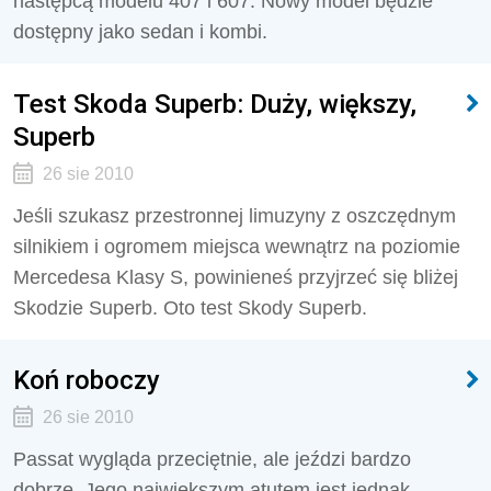
następcą modelu 407 i 607. Nowy model będzie
dostępny jako sedan i kombi.
Test Skoda Superb: Duży, większy,
Superb
26 sie 2010
Jeśli szukasz przestronnej limuzyny z oszczędnym
silnikiem i ogromem miejsca wewnątrz na poziomie
Mercedesa Klasy S, powinieneś przyjrzeć się bliżej
Skodzie Superb. Oto test Skody Superb.
Koń roboczy
26 sie 2010
Passat wygląda przeciętnie, ale jeździ bardzo
dobrze. Jego największym atutem jest jednak