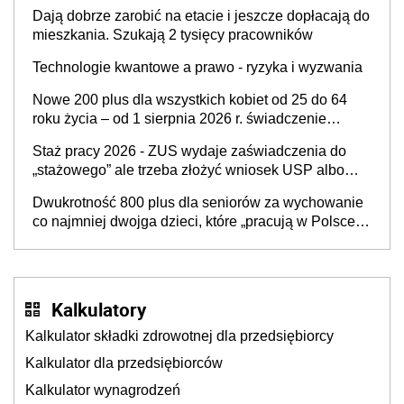
rozliczeniach ze skarbówką
Dają dobrze zarobić na etacie i jeszcze dopłacają do
mieszkania. Szukają 2 tysięcy pracowników
Technologie kwantowe a prawo - ryzyka i wyzwania
Nowe 200 plus dla wszystkich kobiet od 25 do 64
roku życia – od 1 sierpnia 2026 r. świadczenie
przysługuje w ramach nowego programu rządowego
Staż pracy 2026 - ZUS wydaje zaświadczenia do
„stażowego” ale trzeba złożyć wniosek USP albo
US-7 (za okresy sprzed 1999 roku). Jak odebrać
Dwukrotność 800 plus dla seniorów za wychowanie
zaświadczenie z ZUS?
co najmniej dwojga dzieci, które „pracują w Polsce i
zasilają budżet państwa poprzez płacenie
podatków? Zapadła decyzja Sejmu
Kalkulatory
Kalkulator składki zdrowotnej dla przedsiębiorcy
Kalkulator dla przedsiębiorców
Kalkulator wynagrodzeń