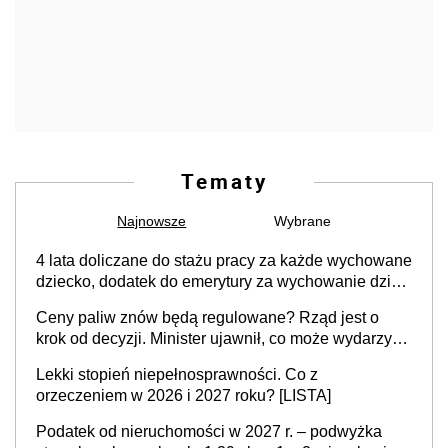
Tematy
Najnowsze
Wybrane
4 lata doliczane do stażu pracy za każde wychowane
dziecko, dodatek do emerytury za wychowanie dzieci
i świadczenie także dla rodziców trójki dzieci. Znamy
Ceny paliw znów będą regulowane? Rząd jest o
stanowisko sejmowej komisji
krok od decyzji. Minister ujawnił, co może wydarzyć
się już w przyszłym tygodniu
Lekki stopień niepełnosprawności. Co z
orzeczeniem w 2026 i 2027 roku? [LISTA]
Podatek od nieruchomości w 2027 r. – podwyżka