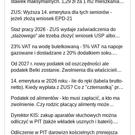
stawek maksymalnych. 1,29 zł za 1 m2 mieszkania,
36,49 zł za 1 m2 budynków i lokali związanych z
ZUS: Wyższa 14. emerytura dla tych seniorów -
prowadzeniem działalności gospodarczej
jeżeli złożą wniosek EPD-21
Staż pracy 2026 - ZUS wydaje zaświadczenia do
„stażowego” ale trzeba złożyć wniosek USP albo
US-7 (za okresy sprzed 1999 roku). Jak odebrać
23% VAT na wodę butelkowaną - 5% VAT na napoje
zaświadczenie z ZUS?
gazowane i dosładzane z 20% dodatkiem soku.
Dlaczego polski system podatkowy dyskryminuje
Od 2027 r. nowy podatek od oszczędności ale
wodę a nie niezdrowe napoje?
podatek Belki zostanie. Zwolnienia dla właścicieli
kont OKI do 25 tys. zł lub do 100 tys. zł - w
14. emerytura w 2026 roku - ile do ręki (tabela brutto-
zależności od rodzaju aktywów (lokaty, obligacje, czy
netto). Kiedy wypłata z ZUS? Co z "czternastką" przy
akcje, fundusze inwestycyjne)
rencie wdowiej i rencie rodzinnej?
Podatek od alimentów - kto musi zapłacić, a kto ma
zwolnienie. Czy rodzic płacący alimenty może
odliczyć ulgę na dziecko?
Dyrektor KIS: zakup aparatów słuchowych można
odliczyć w PIT (także wkładek usznych i baterii).
Podstawowy warunek - orzeczona
Odliczenie w PIT darowizn kościelnych zmniejsza
niepełnosprawność