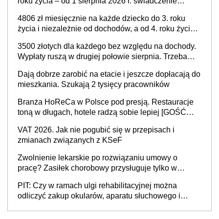
roku życia – od 1 sierpnia 2026 r. świadczenie
przysługuje w ramach nowego programu rządowego
4806 zł miesięcznie na każde dziecko do 3. roku
życia i niezależnie od dochodów, a od 4. roku życia
800 plus – nowe świadczenie ma odwrócić trend
3500 złotych dla każdego bez względu na dochody.
spadku liczby urodzeń w Polsce
Wypłaty ruszą w drugiej połowie sierpnia. Trzeba
jednak złożyć wniosek
Dają dobrze zarobić na etacie i jeszcze dopłacają do
mieszkania. Szukają 2 tysięcy pracowników
Branża HoReCa w Polsce pod presją. Restauracje
toną w długach, hotele radzą sobie lepiej [GOŚĆ
INFOR.PL]
VAT 2026. Jak nie pogubić się w przepisach i
zmianach związanych z KSeF
Zwolnienie lekarskie po rozwiązaniu umowy o
pracę? Zasiłek chorobowy przysługuje tylko w
przypadku zachorowania w ciągu 14 dni od ustania
PIT: Czy w ramach ulgi rehabilitacyjnej można
stosunku pracy
odliczyć zakup okularów, aparatu słuchowego i
skutera inwalidzkiego?