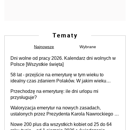
Tematy
Najnowsze
Wybrane
Dni wolne od pracy 2026. Kalendarz dni wolnych w
Polsce [Wszystkie święta]
58 lat - przejście na emeryturę w tym wieku to
idealny czas zdaniem Polaków. W jakim wieku
faktycznie wnioskujemy o emeryturę i dlaczego?
Przechodzę na emeryturę: ile dni urlopu mi
przysługuje?
Waloryzacja emerytur na nowych zasadach,
ustalonych przez Prezydenta Karola Nawrockiego –
już nie tylko procentowa, ale również kwotowa
Nowe 200 plus dla wszystkich kobiet od 25 do 64
podwyżka świadczeń?