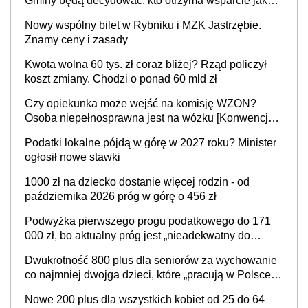
Gminy będą decydować, kto otrzyma wsparcie jako
pierwszy
Nowy wspólny bilet w Rybniku i MZK Jastrzębie.
Znamy ceny i zasady
Kwota wolna 60 tys. zł coraz bliżej? Rząd policzył
koszt zmiany. Chodzi o ponad 60 mld zł
Czy opiekunka może wejść na komisję WZON?
Osoba niepełnosprawna jest na wózku [Konwencja
ONZ z 2006 r.]
Podatki lokalne pójdą w górę w 2027 roku? Minister
ogłosił nowe stawki
1000 zł na dziecko dostanie więcej rodzin - od
października 2026 próg w górę o 456 zł
Podwyżka pierwszego progu podatkowego do 171
000 zł, bo aktualny próg jest „nieadekwatny do
kosztów życia obywateli” – zapadła decyzja Sejmu
Dwukrotność 800 plus dla seniorów za wychowanie
co najmniej dwojga dzieci, które „pracują w Polsce i
zasilają budżet państwa poprzez płacenie
Nowe 200 plus dla wszystkich kobiet od 25 do 64
podatków? Zapadła decyzja Sejmu