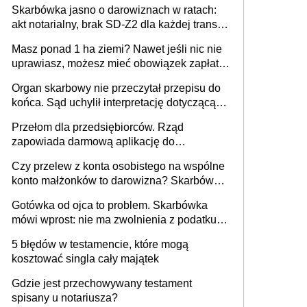
Skarbówka jasno o darowiznach w ratach:
akt notarialny, brak SD-Z2 dla każdej transzy
i pełne zwolnienie podatkowe
Masz ponad 1 ha ziemi? Nawet jeśli nic nie
uprawiasz, możesz mieć obowiązek zapłaty
za brak OC
Organ skarbowy nie przeczytał przepisu do
końca. Sąd uchylił interpretację dotyczącą
milionowych przychodów
Przełom dla przedsiębiorców. Rząd
zapowiada darmową aplikację do
paragonów i duże zmiany w podatkach
Czy przelew z konta osobistego na wspólne
konto małżonków to darowizna? Skarbówka
rozwiewa wątpliwości
Gotówka od ojca to problem. Skarbówka
mówi wprost: nie ma zwolnienia z podatku
od darowizn, nawet gdy pieniądze wpłyną
5 błędów w testamencie, które mogą
na konto obdarowanego
kosztować singla cały majątek
Gdzie jest przechowywany testament
spisany u notariusza?