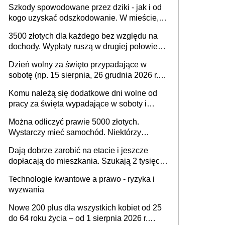
odliczenie
Szkody spowodowane przez dziki - jak i od
mld zł
kogo uzyskać odszkodowanie. W mieście,
na drodze i na terenach rolniczych
3500 złotych dla każdego bez względu na
dochody. Wypłaty ruszą w drugiej połowie
sierpnia. Trzeba jednak złożyć wniosek
Dzień wolny za święto przypadające w
sobotę (np. 15 sierpnia, 26 grudnia 2026 r.) –
zasady rozliczania czasu pracy, obowiązki
Komu należą się dodatkowe dni wolne od
pracodawcy (sektor prywatny i administracja
pracy za święta wypadające w soboty i
publiczna), najczęstsze pytania
niedziele? Jak to wygląda w 2026 roku?
Można odliczyć prawie 5000 złotych.
Wystarczy mieć samochód. Niektórzy
zapominają o tej uldze w rozliczeniach ze
Dają dobrze zarobić na etacie i jeszcze
skarbówką
dopłacają do mieszkania. Szukają 2 tysięcy
pracowników
Technologie kwantowe a prawo - ryzyka i
wyzwania
Nowe 200 plus dla wszystkich kobiet od 25
do 64 roku życia – od 1 sierpnia 2026 r.