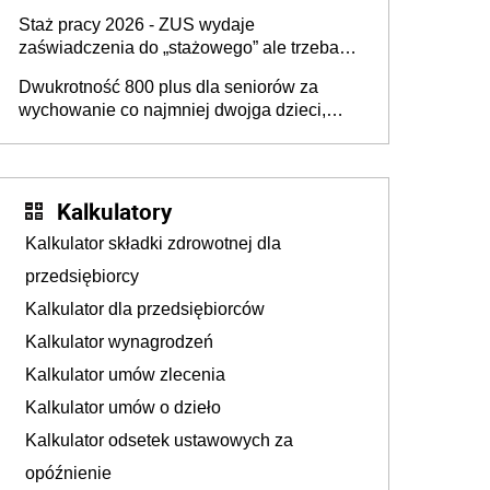
świadczenie przysługuje w ramach nowego
Staż pracy 2026 - ZUS wydaje
programu rządowego
zaświadczenia do „stażowego” ale trzeba
złożyć wniosek USP albo US-7 (za okresy
Dwukrotność 800 plus dla seniorów za
sprzed 1999 roku). Jak odebrać
wychowanie co najmniej dwojga dzieci,
zaświadczenie z ZUS?
które „pracują w Polsce i zasilają budżet
państwa poprzez płacenie podatków?
Zapadła decyzja Sejmu
Kalkulatory
Kalkulator składki zdrowotnej dla
przedsiębiorcy
Kalkulator dla przedsiębiorców
Kalkulator wynagrodzeń
Kalkulator umów zlecenia
Kalkulator umów o dzieło
Kalkulator odsetek ustawowych za
opóźnienie