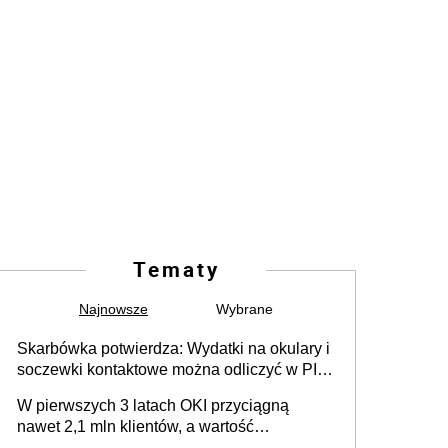
Tematy
Najnowsze
Wybrane
Skarbówka potwierdza: Wydatki na okulary i
soczewki kontaktowe można odliczyć w PIT.
Główny warunek - orzeczenie o
W pierwszych 3 latach OKI przyciągną
niepełnosprawności. Częściowe
nawet 2,1 mln klientów, a wartość
dofinansowanie (np. z zfśs) pomniejsza
zgromadzonych aktywów przekroczy 100