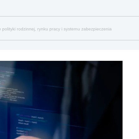
 polityki rodzinnej, rynku pracy i systemu zabezpieczenia