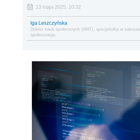
13 maja 2025, 10:32
Iga Leszczyńska
Doktor nauk społecznych (WAT), specjalistka w zakresie
społecznego.