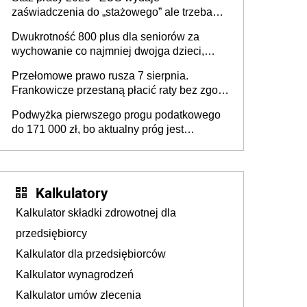
programu rządowego
zaświadczenia do „stażowego” ale trzeba
złożyć wniosek USP albo US-7 (za okresy
Dwukrotność 800 plus dla seniorów za
sprzed 1999 roku). Jak odebrać
wychowanie co najmniej dwojga dzieci,
zaświadczenie z ZUS?
które „pracują w Polsce i zasilają budżet
Przełomowe prawo rusza 7 sierpnia.
państwa poprzez płacenie podatków?
Frankowicze przestaną płacić raty bez zgody
Zapadła decyzja Sejmu
sądu
Podwyżka pierwszego progu podatkowego
do 171 000 zł, bo aktualny próg jest
„nieadekwatny do kosztów życia obywateli”
– zapadła decyzja Sejmu
Kalkulatory
Kalkulator składki zdrowotnej dla
przedsiębiorcy
Kalkulator dla przedsiębiorców
Kalkulator wynagrodzeń
Kalkulator umów zlecenia