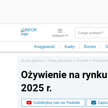
Kategorie
Księgowość
Kadry
Biznes
S
»
»
»
Strona główna
Twoje pieniądze
Zarobki
Ożywienie
Ożywienie na rynku 
2025 r.
Subskrybuj nas na Youtube
Zapisz