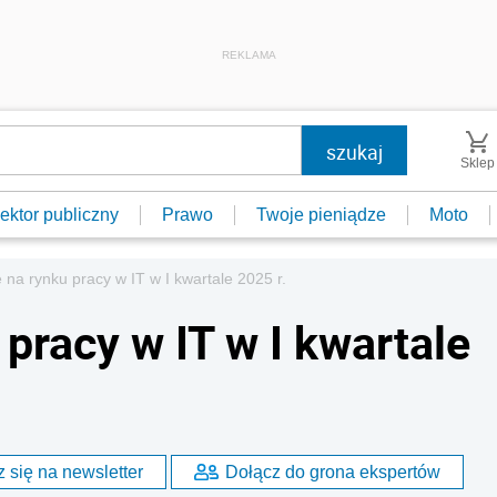
REKLAMA
Sklep
ektor publiczny
Prawo
Twoje pieniądze
Moto
 na rynku pracy w IT w I kwartale 2025 r.
pracy w IT w I kwartale
 się na newsletter
Dołącz do grona ekspertów