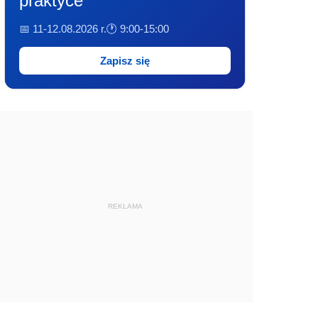
praktyce
📅 11-12.08.2026 r.
🕐 9:00-15:00
Zapisz się
REKLAMA