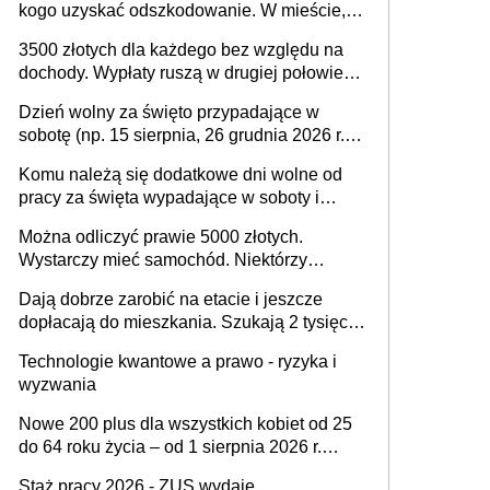
kogo uzyskać odszkodowanie. W mieście,
na drodze i na terenach rolniczych
3500 złotych dla każdego bez względu na
dochody. Wypłaty ruszą w drugiej połowie
sierpnia. Trzeba jednak złożyć wniosek
Dzień wolny za święto przypadające w
sobotę (np. 15 sierpnia, 26 grudnia 2026 r.) –
zasady rozliczania czasu pracy, obowiązki
Komu należą się dodatkowe dni wolne od
pracodawcy (sektor prywatny i administracja
pracy za święta wypadające w soboty i
publiczna), najczęstsze pytania
niedziele? Jak to wygląda w 2026 roku?
Można odliczyć prawie 5000 złotych.
Wystarczy mieć samochód. Niektórzy
zapominają o tej uldze w rozliczeniach ze
Dają dobrze zarobić na etacie i jeszcze
skarbówką
dopłacają do mieszkania. Szukają 2 tysięcy
pracowników
Technologie kwantowe a prawo - ryzyka i
wyzwania
Nowe 200 plus dla wszystkich kobiet od 25
do 64 roku życia – od 1 sierpnia 2026 r.
świadczenie przysługuje w ramach nowego
Staż pracy 2026 - ZUS wydaje