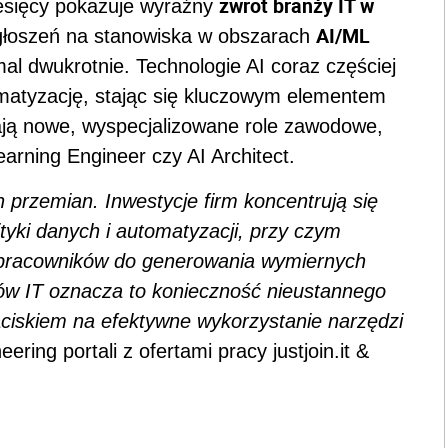
zwrot branży IT w
iesięcy pokazuje wyraźny
AI/ML
głoszeń na stanowiska w obszarach
al dwukrotnie. Technologie AI coraz częściej
omatyzację, stając się kluczowym elementem
tają nowe, wyspecjalizowane role zawodowe,
arning Engineer czy AI Architect.
przemian. Inwestycje firm koncentrują się
lityki danych i automatyzacji, przy czym
ć pracowników do generowania wymiernych
tów IT oznacza to konieczność nieustannego
ciskiem na efektywne wykorzystanie narzędzi
ering portali z ofertami pracy justjoin.it &