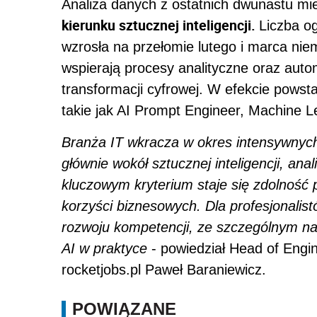
Analiza danych z ostatnich dwunastu m
kierunku sztucznej inteligencji.
Liczba o
wzrosła na przełomie lutego i marca niem
wspierają procesy analityczne oraz aut
transformacji cyfrowej. W efekcie pows
takie jak AI Prompt Engineer, Machine Le
Branża IT wkracza w okres intensywnych 
głównie wokół sztucznej inteligencji, ana
kluczowym kryterium staje się zdolnoś
korzyści biznesowych. Dla profesjonalis
rozwoju kompetencji, ze szczególnym na
AI w praktyce
- powiedział Head of Engine
rocketjobs.pl Paweł Baraniewicz.
POWIĄZANE