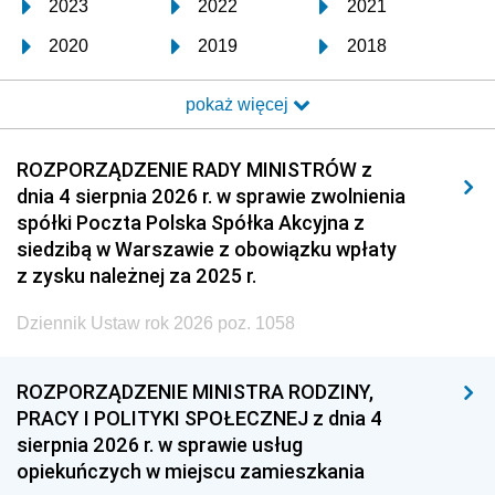
2023
2022
2021
2020
2019
2018
2017
2016
2015
pokaż więcej
2014
2013
2012
2011
2010
2009
ROZPORZĄDZENIE RADY MINISTRÓW z
dnia 4 sierpnia 2026 r. w sprawie zwolnienia
2008
2007
2006
spółki Poczta Polska Spółka Akcyjna z
2005
2004
2003
siedzibą w Warszawie z obowiązku wpłaty
z zysku należnej za 2025 r.
2002
2001
2000
Dziennik Ustaw rok 2026 poz. 1058
1999
1998
1997
1996
1995
1994
ROZPORZĄDZENIE MINISTRA RODZINY,
1993
1992
1991
PRACY I POLITYKI SPOŁECZNEJ z dnia 4
sierpnia 2026 r. w sprawie usług
1990
1989
1988
opiekuńczych w miejscu zamieszkania
1987
1986
1985