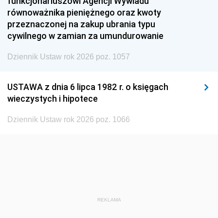
funkcjonariuszowi Agencji Wywiadu
1948
1947
1946
równoważnika pieniężnego oraz kwoty
1945
1944
1939
przeznaczonej na zakup ubrania typu
cywilnego w zamian za umundurowanie
1938
1937
1936
Dziennik Ustaw rok 2026 poz. 1057
1935
1934
1933
1932
1931
1930
USTAWA z dnia 6 lipca 1982 r. o księgach
1929
1928
1927
wieczystych i hipotece
1926
1925
1924
Dziennik Ustaw rok 2026 poz. 1066
1923
1922
1921
1920
1919
1918
REKLAMA