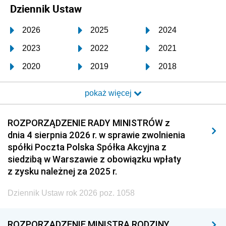
Dziennik Ustaw
2026
2025
2024
2023
2022
2021
2020
2019
2018
2017
2016
2015
pokaż więcej
2014
2013
2012
2011
2010
2009
ROZPORZĄDZENIE RADY MINISTRÓW z
dnia 4 sierpnia 2026 r. w sprawie zwolnienia
2008
2007
2006
spółki Poczta Polska Spółka Akcyjna z
2005
2004
2003
siedzibą w Warszawie z obowiązku wpłaty
z zysku należnej za 2025 r.
2002
2001
2000
Dziennik Ustaw rok 2026 poz. 1058
1999
1998
1997
1996
1995
1994
ROZPORZĄDZENIE MINISTRA RODZINY,