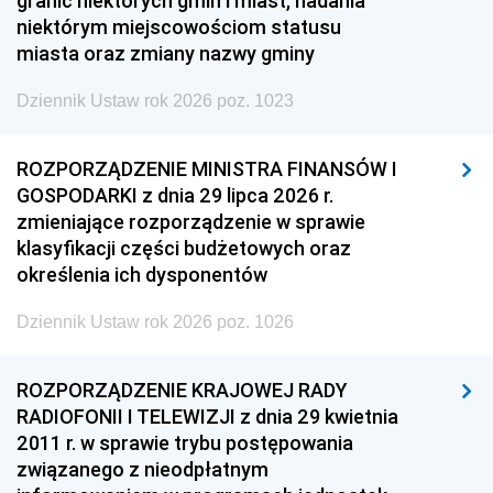
granic niektórych gmin i miast, nadania
niektórym miejscowościom statusu
miasta oraz zmiany nazwy gminy
Dziennik Ustaw rok 2026 poz. 1023
ROZPORZĄDZENIE MINISTRA FINANSÓW I
GOSPODARKI z dnia 29 lipca 2026 r.
zmieniające rozporządzenie w sprawie
klasyfikacji części budżetowych oraz
określenia ich dysponentów
Dziennik Ustaw rok 2026 poz. 1026
ROZPORZĄDZENIE KRAJOWEJ RADY
RADIOFONII I TELEWIZJI z dnia 29 kwietnia
2011 r. w sprawie trybu postępowania
związanego z nieodpłatnym