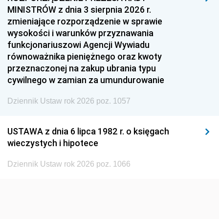
MINISTRÓW z dnia 3 sierpnia 2026 r.
1954
1953
1952
zmieniające rozporządzenie w sprawie
1951
1950
1949
wysokości i warunków przyznawania
funkcjonariuszowi Agencji Wywiadu
1948
1947
1946
równoważnika pieniężnego oraz kwoty
1945
1944
1939
przeznaczonej na zakup ubrania typu
cywilnego w zamian za umundurowanie
1938
1937
1936
Dziennik Ustaw rok 2026 poz. 1057
1935
1934
1933
1932
1931
1930
USTAWA z dnia 6 lipca 1982 r. o księgach
1929
1928
1927
wieczystych i hipotece
1926
1925
1924
Dziennik Ustaw rok 2026 poz. 1066
1923
1922
1921
1920
1919
1918