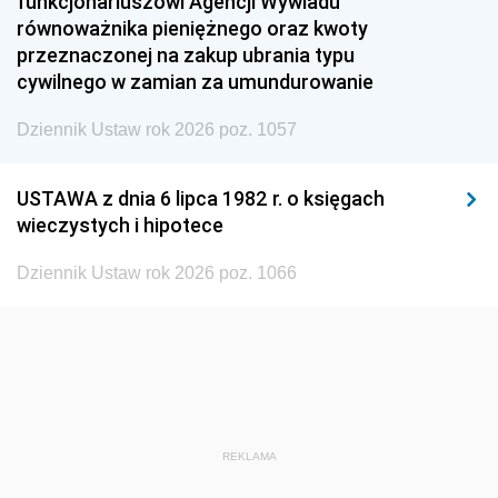
funkcjonariuszowi Agencji Wywiadu
1948
1947
1946
równoważnika pieniężnego oraz kwoty
1945
1944
1939
przeznaczonej na zakup ubrania typu
cywilnego w zamian za umundurowanie
1938
1937
1936
Dziennik Ustaw rok 2026 poz. 1057
1935
1934
1933
1932
1931
1930
USTAWA z dnia 6 lipca 1982 r. o księgach
1929
1928
1927
wieczystych i hipotece
1926
1925
1924
Dziennik Ustaw rok 2026 poz. 1066
1923
1922
1921
1920
1919
1918
REKLAMA