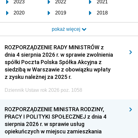
2023
2022
2021
2020
2019
2018
2017
2016
2015
pokaż więcej
2014
2013
2012
2011
2010
2009
ROZPORZĄDZENIE RADY MINISTRÓW z
dnia 4 sierpnia 2026 r. w sprawie zwolnienia
2008
2007
2006
spółki Poczta Polska Spółka Akcyjna z
2005
2004
2003
siedzibą w Warszawie z obowiązku wpłaty
z zysku należnej za 2025 r.
2002
2001
2000
Dziennik Ustaw rok 2026 poz. 1058
1999
1998
1997
1996
1995
1994
ROZPORZĄDZENIE MINISTRA RODZINY,
1993
1992
1991
PRACY I POLITYKI SPOŁECZNEJ z dnia 4
sierpnia 2026 r. w sprawie usług
1990
1989
1988
opiekuńczych w miejscu zamieszkania
1987
1986
1985