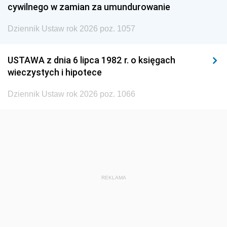
cywilnego w zamian za umundurowanie
1938
1937
1936
Dziennik Ustaw rok 2026 poz. 1057
1935
1934
1933
1932
1931
1930
USTAWA z dnia 6 lipca 1982 r. o księgach
1929
1928
1927
wieczystych i hipotece
1926
1925
1924
Dziennik Ustaw rok 2026 poz. 1066
1923
1922
1921
1920
1919
1918
REKLAMA