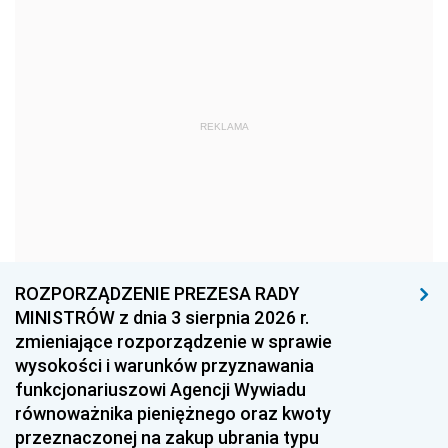
1981
1980
1979
1978
1977
1976
1975
1974
1973
1972
1971
1970
REKLAMA
1969
1968
1967
1966
1965
1964
1963
1962
1961
1960
1959
1958
1957
1956
1955
ROZPORZĄDZENIE PREZESA RADY
MINISTRÓW z dnia 3 sierpnia 2026 r.
1954
1953
1952
zmieniające rozporządzenie w sprawie
1951
1950
1949
wysokości i warunków przyznawania
funkcjonariuszowi Agencji Wywiadu
1948
1947
1946
równoważnika pieniężnego oraz kwoty
1945
1944
1939
przeznaczonej na zakup ubrania typu