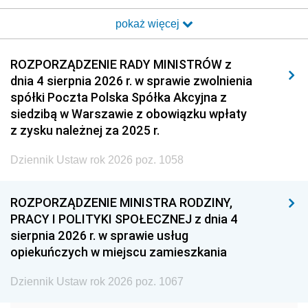
2017
2016
2015
pokaż więcej
2014
2013
2012
2011
2010
2009
ROZPORZĄDZENIE RADY MINISTRÓW z
dnia 4 sierpnia 2026 r. w sprawie zwolnienia
2008
2007
2006
spółki Poczta Polska Spółka Akcyjna z
2005
2004
2003
siedzibą w Warszawie z obowiązku wpłaty
z zysku należnej za 2025 r.
2002
2001
2000
Dziennik Ustaw rok 2026 poz. 1058
1999
1998
1997
1996
1995
1994
ROZPORZĄDZENIE MINISTRA RODZINY,
1993
1992
1991
PRACY I POLITYKI SPOŁECZNEJ z dnia 4
sierpnia 2026 r. w sprawie usług
1990
1989
1988
opiekuńczych w miejscu zamieszkania
1987
1986
1985
Dziennik Ustaw rok 2026 poz. 1067
1984
1983
1982