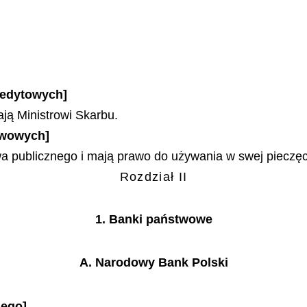
kredytowych]
ają Ministrowi Skarbu.
twowych]
 publicznego i mają prawo do używania w swej pieczę
Rozdział II
1. Banki państwowe
A. Narodowy Bank Polski
iego]