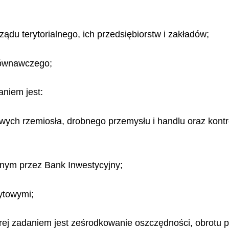
ądu terytorialnego, ich przedsiębiorstw i zakładów;
ów
nawczego;
niem jest:
wych rzemiosła, drobnego przemysłu i handlu oraz kont
onym przez Bank Inwestycyjny;
dytowymi;
rej zadaniem jest ześrodkowanie oszczędności, obrotu