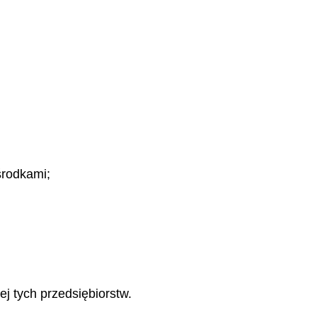
środkami;
j tych przedsiębiorstw.