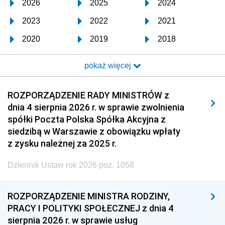
2026
2025
2024
2023
2022
2021
2020
2019
2018
2017
2016
2015
pokaż więcej
2014
2013
2012
2011
2010
2009
ROZPORZĄDZENIE RADY MINISTRÓW z
dnia 4 sierpnia 2026 r. w sprawie zwolnienia
2008
2007
2006
spółki Poczta Polska Spółka Akcyjna z
2005
2004
2003
siedzibą w Warszawie z obowiązku wpłaty
z zysku należnej za 2025 r.
2002
2001
2000
Dziennik Ustaw rok 2026 poz. 1058
1999
1998
1997
1996
1995
1994
ROZPORZĄDZENIE MINISTRA RODZINY,
1993
1992
1991
PRACY I POLITYKI SPOŁECZNEJ z dnia 4
sierpnia 2026 r. w sprawie usług
1990
1989
1988