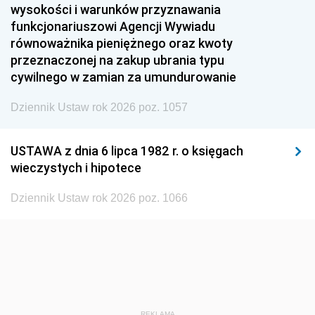
1951
1950
1949
wysokości i warunków przyznawania
funkcjonariuszowi Agencji Wywiadu
1948
1947
1946
równoważnika pieniężnego oraz kwoty
1945
1944
1939
przeznaczonej na zakup ubrania typu
cywilnego w zamian za umundurowanie
1938
1937
1936
Dziennik Ustaw rok 2026 poz. 1057
1935
1934
1933
1932
1931
1930
USTAWA z dnia 6 lipca 1982 r. o księgach
1929
1928
1927
wieczystych i hipotece
1926
1925
1924
Dziennik Ustaw rok 2026 poz. 1066
1923
1922
1921
1920
1919
1918
REKLAMA