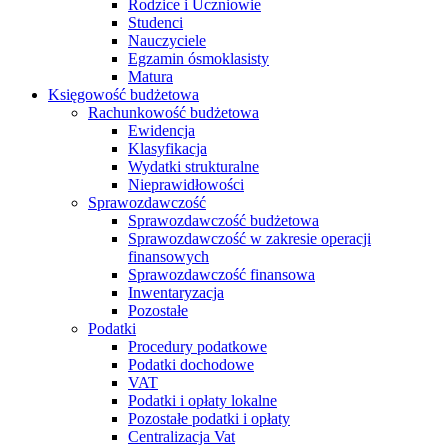
Rodzice i Uczniowie
Studenci
Nauczyciele
Egzamin ósmoklasisty
Matura
Księgowość budżetowa
Rachunkowość budżetowa
Ewidencja
Klasyfikacja
Wydatki strukturalne
Nieprawidłowości
Sprawozdawczość
Sprawozdawczość budżetowa
Sprawozdawczość w zakresie operacji
finansowych
Sprawozdawczość finansowa
Inwentaryzacja
Pozostałe
Podatki
Procedury podatkowe
Podatki dochodowe
VAT
Podatki i opłaty lokalne
Pozostałe podatki i opłaty
Centralizacja Vat