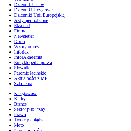
Dziennik Ustaw
Dzienniki Urzędowe
Dzienniki Unii Europejskiej
Akty ujednolicone
Eksperci
Firmy
Newsletter
Druki
Wzory umów
Inforlex
InforAkademia
Encyklopedia prawa
Słownik
Paremie łacińskie
Aktualności z MF
Szkolenia
Księgowość
Kadry
Biznes
Sektor publiczny
Prawo
Twoje pieniądze
Moto
Nieruchomości