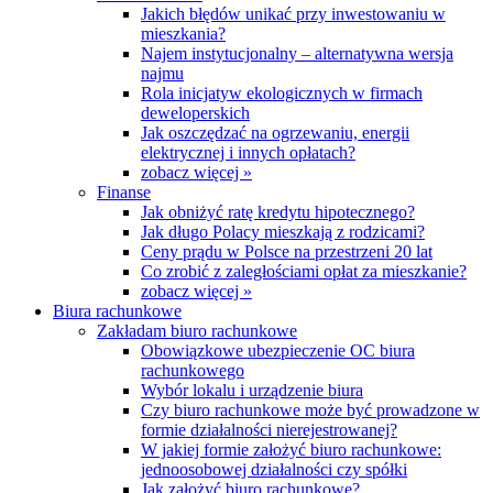
Jakich błędów unikać przy inwestowaniu w
mieszkania?
Najem instytucjonalny – alternatywna wersja
najmu
Rola inicjatyw ekologicznych w firmach
deweloperskich
Jak oszczędzać na ogrzewaniu, energii
elektrycznej i innych opłatach?
zobacz więcej »
Finanse
Jak obniżyć ratę kredytu hipotecznego?
Jak długo Polacy mieszkają z rodzicami?
Ceny prądu w Polsce na przestrzeni 20 lat
Co zrobić z zaległościami opłat za mieszkanie?
zobacz więcej »
Biura rachunkowe
Zakładam biuro rachunkowe
Obowiązkowe ubezpieczenie OC biura
rachunkowego
Wybór lokalu i urządzenie biura
Czy biuro rachunkowe może być prowadzone w
formie działalności nierejestrowanej?
W jakiej formie założyć biuro rachunkowe:
jednoosobowej działalności czy spółki
Jak założyć biuro rachunkowe?