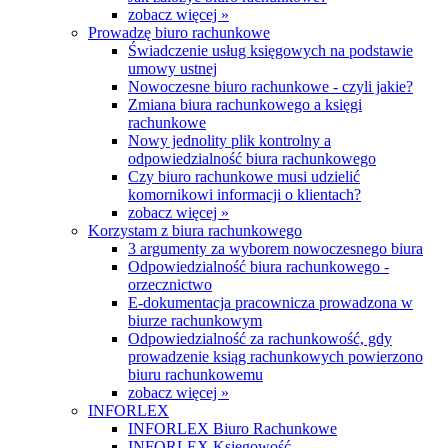
zobacz więcej »
Prowadzę biuro rachunkowe
Świadczenie usług księgowych na podstawie
umowy ustnej
Nowoczesne biuro rachunkowe - czyli jakie?
Zmiana biura rachunkowego a księgi
rachunkowe
Nowy jednolity plik kontrolny a
odpowiedzialność biura rachunkowego
Czy biuro rachunkowe musi udzielić
komornikowi informacji o klientach?
zobacz więcej »
Korzystam z biura rachunkowego
3 argumenty za wyborem nowoczesnego biura
Odpowiedzialność biura rachunkowego -
orzecznictwo
E-dokumentacja pracownicza prowadzona w
biurze rachunkowym
Odpowiedzialność za rachunkowość, gdy
prowadzenie ksiąg rachunkowych powierzono
biuru rachunkowemu
zobacz więcej »
INFORLEX
INFORLEX Biuro Rachunkowe
INFORLEX Księgowość