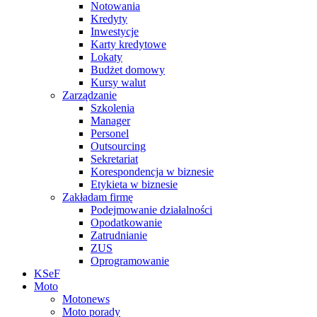
Notowania
Kredyty
Inwestycje
Karty kredytowe
Lokaty
Budżet domowy
Kursy walut
Zarządzanie
Szkolenia
Manager
Personel
Outsourcing
Sekretariat
Korespondencja w biznesie
Etykieta w biznesie
Zakładam firmę
Podejmowanie działalności
Opodatkowanie
Zatrudnianie
ZUS
Oprogramowanie
KSeF
Moto
Motonews
Moto porady