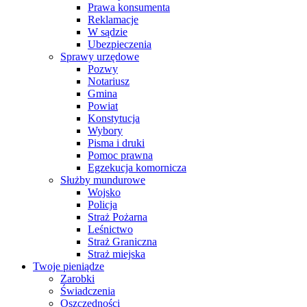
Prawa konsumenta
Reklamacje
W sądzie
Ubezpieczenia
Sprawy urzędowe
Pozwy
Notariusz
Gmina
Powiat
Konstytucja
Wybory
Pisma i druki
Pomoc prawna
Egzekucja komornicza
Służby mundurowe
Wojsko
Policja
Straż Pożarna
Leśnictwo
Straż Graniczna
Straż miejska
Twoje pieniądze
Zarobki
Świadczenia
Oszczędności