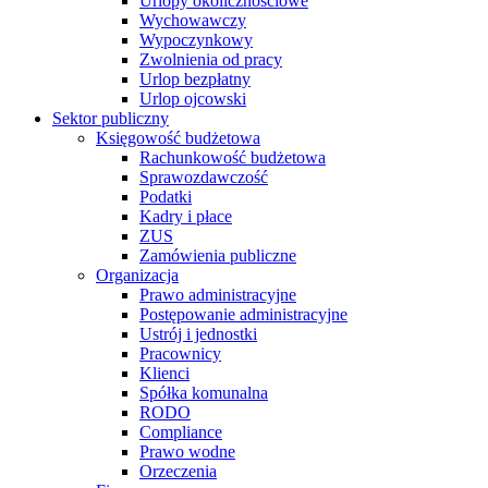
Urlopy okolicznościowe
Wychowawczy
Wypoczynkowy
Zwolnienia od pracy
Urlop bezpłatny
Urlop ojcowski
Sektor publiczny
Księgowość budżetowa
Rachunkowość budżetowa
Sprawozdawczość
Podatki
Kadry i płace
ZUS
Zamówienia publiczne
Organizacja
Prawo administracyjne
Postępowanie administracyjne
Ustrój i jednostki
Pracownicy
Klienci
Spółka komunalna
RODO
Compliance
Prawo wodne
Orzeczenia