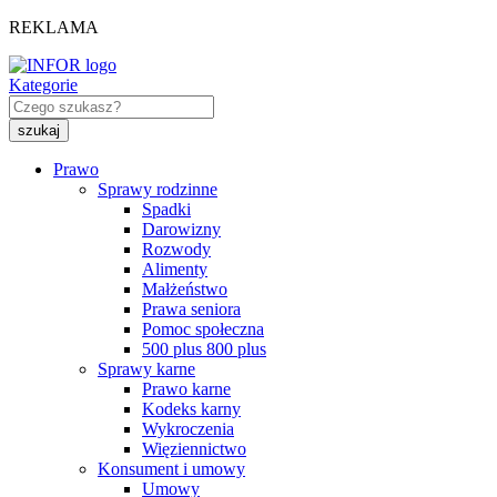
REKLAMA
Kategorie
Prawo
Sprawy rodzinne
Spadki
Darowizny
Rozwody
Alimenty
Małżeństwo
Prawa seniora
Pomoc społeczna
500 plus 800 plus
Sprawy karne
Prawo karne
Kodeks karny
Wykroczenia
Więziennictwo
Konsument i umowy
Umowy