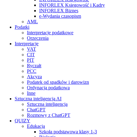
INFORLEX Księgowość i Kadry
INFORLEX Biznes
e-Wydania czasopism
AML
Podatki
Interpretacje podatkowe
Orzeczenia
Interpretacje
VAT
CIT
PIT
Ryczałt
PCC
Akcyza
Podatek od spadków i darowizn
Ordynacja podatkowa
Inne
Sztuczna inteligencja AI
Sztuczna inteligencja
ChatGPT
Rozmowy z ChatGPT
QUIZY
Edukacja
Szkoła podstawowa klasy 1-3