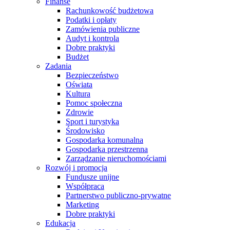
Finanse
Rachunkowość budżetowa
Podatki i opłaty
Zamówienia publiczne
Audyt i kontrola
Dobre praktyki
Budżet
Zadania
Bezpieczeństwo
Oświata
Kultura
Pomoc społeczna
Zdrowie
Sport i turystyka
Środowisko
Gospodarka komunalna
Gospodarka przestrzenna
Zarządzanie nieruchomościami
Rozwój i promocja
Fundusze unijne
Współpraca
Partnerstwo publiczno-prywatne
Marketing
Dobre praktyki
Edukacja