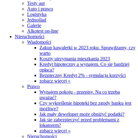
Testy aut
Auto i prawo
Logistyka
Jednoślad
Galerie
Alkotest on-line
Nieruchomości
Wiadomości
Zakup kawalerki w 2023 roku. Sprawdzamy, czy
warto
Koszty utrzymania mieszkania 2023
Kredyt hipoteczny a wynajem. Co się bardziej
opłaca?
Bezpieczny Kredyt 2% - symulacja korzyści
zobacz więcej »
Prawo
Wynajem pokoju - przepisy. Na co trzeba
uważać?
Czy wykreślenie hipoteki bez zgody banku jest
możliwe?
Jak mały deweloper może obniżyć podatki?
Jak się zabezpieczyć przed problemami z
lokatorem?
zobacz więcej »
Nieruchomości