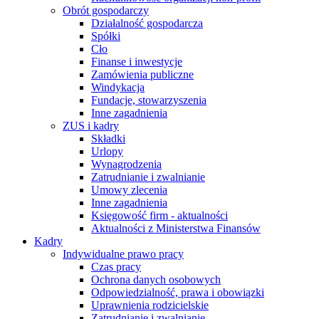
Obrót gospodarczy
Działalność gospodarcza
Spółki
Cło
Finanse i inwestycje
Zamówienia publiczne
Windykacja
Fundacje, stowarzyszenia
Inne zagadnienia
ZUS i kadry
Składki
Urlopy
Wynagrodzenia
Zatrudnianie i zwalnianie
Umowy zlecenia
Inne zagadnienia
Księgowość firm - aktualności
Aktualności z Ministerstwa Finansów
Kadry
Indywidualne prawo pracy
Czas pracy
Ochrona danych osobowych
Odpowiedzialność, prawa i obowiązki
Uprawnienia rodzicielskie
Zatrudnianie i zwalnianie