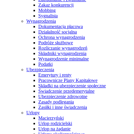
Zakaz konkurencji
Mobbing
Sygnalista
Wynagrodzenia
Dokumentacja płacowa
Działalność socjalna
Ochrona wynagrodzenia
Podróże służbowe
Rozliczanie wynagrodzeń
Składniki wynagrodzenia
Wynagrodzenie minimalne
Podatki
Ubezpieczenia
Emerytury i renty
Pracownicze Plany Kapitałowe
Składki na ubezpieczenie społeczne
Świadczenie przedemerytalne
Ubezpieczenie zdrowotne
Zasady podlegania
Zasiłki i inne świadczenia
Urlopy
Macierzyński
Urlop rodzicielski
Urlop na żądanie