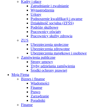
Kadry i płace
Zatrudnianie i zwalnianie
Wynagrodzenia
Urlopy
Podnoszenie kwalifikacji i awanse
Działalność socjalna (ZFŚS)
Podróże służbowe
Pracownicy oświaty
Pracownicy służby zdrowia
ZUS
Ubezpieczenia społeczne
Ubezpieczenia zdrowotne
Ubezpieczenia majątkowe i osobowe
Zamówienia publiczne
Strony umowy
Tryby udzielania zamówienia
Środki ochrony prawnej
Moja Firma
Biznes i finanse
Wiadomości
Finanse
Prawo
Zarządzanie
Poradniki
Finanse