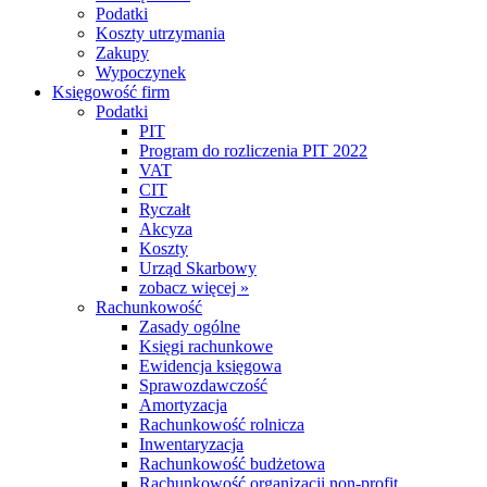
Podatki
Koszty utrzymania
Zakupy
Wypoczynek
Księgowość firm
Podatki
PIT
Program do rozliczenia PIT 2022
VAT
CIT
Ryczałt
Akcyza
Koszty
Urząd Skarbowy
zobacz więcej »
Rachunkowość
Zasady ogólne
Księgi rachunkowe
Ewidencja księgowa
Sprawozdawczość
Amortyzacja
Rachunkowość rolnicza
Inwentaryzacja
Rachunkowość budżetowa
Rachunkowość organizacji non-profit