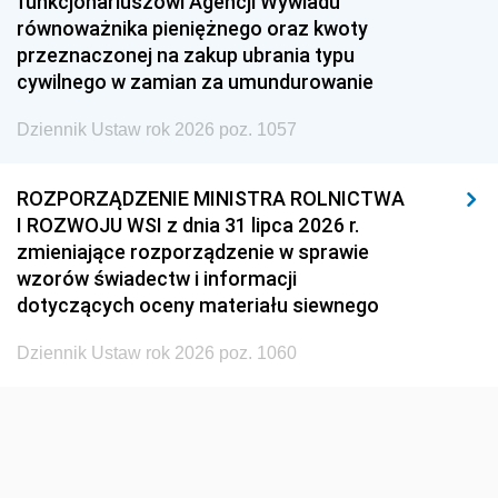
funkcjonariuszowi Agencji Wywiadu
1948
1947
1946
równoważnika pieniężnego oraz kwoty
1945
1944
1939
przeznaczonej na zakup ubrania typu
cywilnego w zamian za umundurowanie
1938
1937
1936
Dziennik Ustaw rok 2026 poz. 1057
1935
1934
1933
1932
1931
1930
ROZPORZĄDZENIE MINISTRA ROLNICTWA
1929
1928
1927
I ROZWOJU WSI z dnia 31 lipca 2026 r.
zmieniające rozporządzenie w sprawie
1926
1925
1924
wzorów świadectw i informacji
1923
1922
1921
dotyczących oceny materiału siewnego
1920
1919
1918
Dziennik Ustaw rok 2026 poz. 1060