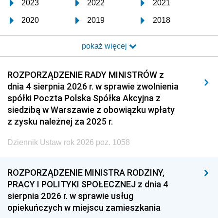
2023
2022
2021
2020
2019
2018
2017
2016
2015
pokaż więcej
2014
2013
2012
2011
2010
2009
ROZPORZĄDZENIE RADY MINISTRÓW z
dnia 4 sierpnia 2026 r. w sprawie zwolnienia
2008
2007
2006
spółki Poczta Polska Spółka Akcyjna z
2005
2004
2003
siedzibą w Warszawie z obowiązku wpłaty
z zysku należnej za 2025 r.
2002
2001
2000
Dziennik Ustaw rok 2026 poz. 1058
1999
1998
1997
1996
1995
1994
ROZPORZĄDZENIE MINISTRA RODZINY,
1993
1992
1991
PRACY I POLITYKI SPOŁECZNEJ z dnia 4
sierpnia 2026 r. w sprawie usług
1990
1989
1988
opiekuńczych w miejscu zamieszkania
1987
1986
1985