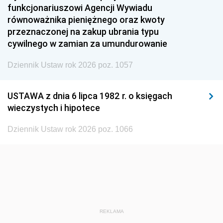
funkcjonariuszowi Agencji Wywiadu
1948
1947
1946
równoważnika pieniężnego oraz kwoty
1945
1944
1939
przeznaczonej na zakup ubrania typu
cywilnego w zamian za umundurowanie
1938
1937
1936
Dziennik Ustaw rok 2026 poz. 1057
1935
1934
1933
1932
1931
1930
USTAWA z dnia 6 lipca 1982 r. o księgach
1929
1928
1927
wieczystych i hipotece
1926
1925
1924
Dziennik Ustaw rok 2026 poz. 1066
1923
1922
1921
1920
1919
1918
REKLAMA