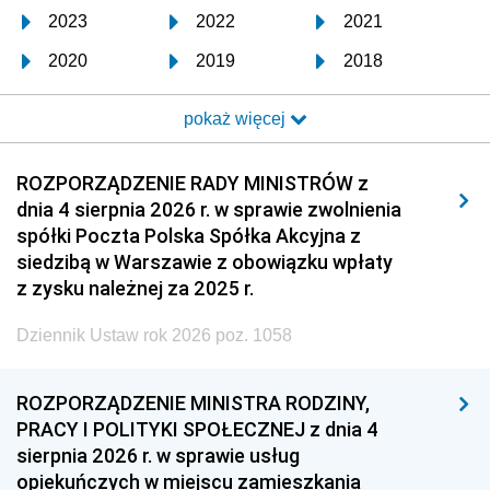
2023
2022
2021
2020
2019
2018
2017
2016
2015
pokaż więcej
2014
2013
2012
2011
2010
2009
ROZPORZĄDZENIE RADY MINISTRÓW z
dnia 4 sierpnia 2026 r. w sprawie zwolnienia
2008
2007
2006
spółki Poczta Polska Spółka Akcyjna z
2005
2004
2003
siedzibą w Warszawie z obowiązku wpłaty
z zysku należnej za 2025 r.
2002
2001
2000
Dziennik Ustaw rok 2026 poz. 1058
1999
1998
1997
1996
1995
1994
ROZPORZĄDZENIE MINISTRA RODZINY,
1993
1992
1991
PRACY I POLITYKI SPOŁECZNEJ z dnia 4
sierpnia 2026 r. w sprawie usług
1990
1989
1988
opiekuńczych w miejscu zamieszkania