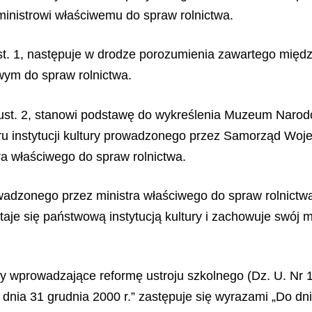
inistrowi właściwemu do spraw rolnictwa.
st. 1, następuje w drodze porozumienia zawartego mię
wym do spraw rolnictwa.
ust. 2, stanowi podstawę do wykreślenia Muzeum Narod
u instytucji kultury prowadzonego przez Samorząd Woj
ra właściwego do spraw rolnictwa.
rowadzonego przez ministra właściwego do spraw rolnic
je się państwową instytucją kultury i zachowuje swój m
sy wprowadzające reformę ustroju szkolnego (Dz. U. Nr 12
 dnia 31 grudnia 2000 r.” zastępuje się wyrazami „Do dni