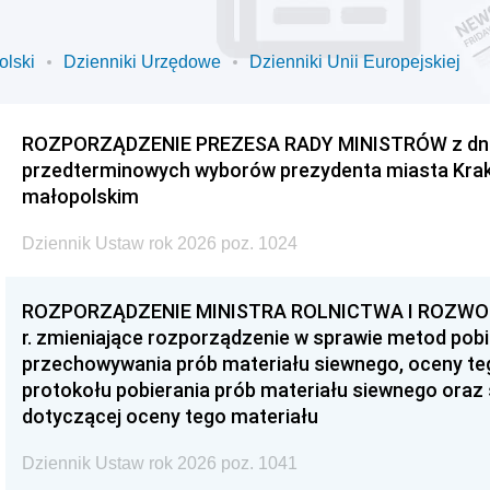
olski
Dzienniki Urzędowe
Dzienniki Unii Europejskiej
ROZPORZĄDZENIE PREZESA RADY MINISTRÓW z dnia 3
przedterminowych wyborów prezydenta miasta Kra
małopolskim
Dziennik Ustaw rok 2026 poz. 1024
ROZPORZĄDZENIE MINISTRA ROLNICTWA I ROZWOJU 
r. zmieniające rozporządzenie w sprawie metod pobi
przechowywania prób materiału siewnego, oceny te
protokołu pobierania prób materiału siewnego oraz
dotyczącej oceny tego materiału
Dziennik Ustaw rok 2026 poz. 1041