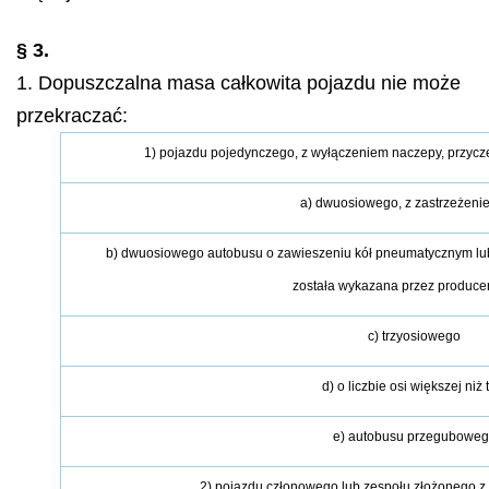
§ 3.
1. Dopuszczalna masa całkowita pojazdu nie może
przekraczać:
1) pojazdu pojedynczego, z wyłączeniem naczepy, przyczep
a) dwuosiowego, z zastrzeżeniem
b) dwuosiowego autobusu o zawieszeniu kół pneumatycznym lu
została wykazana przez produce
c) trzyosiowego
d) o liczbie osi większej niż 
e) autobusu przegubowe
2) pojazdu członowego lub zespołu złożonego z 