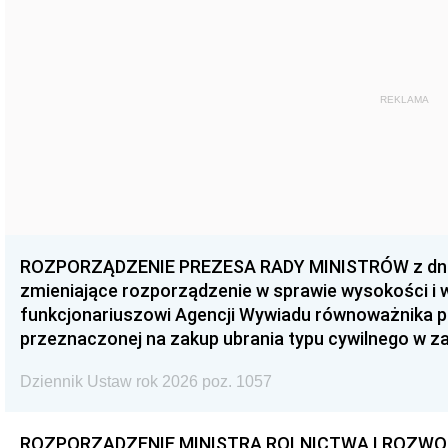
REKLAMA
ROZPORZĄDZENIE PREZESA RADY MINISTRÓW z dnia 3
zmieniające rozporządzenie w sprawie wysokości i
funkcjonariuszowi Agencji Wywiadu równoważnika p
przeznaczonej na zakup ubrania typu cywilnego w 
Dziennik Ustaw rok 2026 poz. 1057
ROZPORZĄDZENIE MINISTRA ROLNICTWA I ROZWOJU 