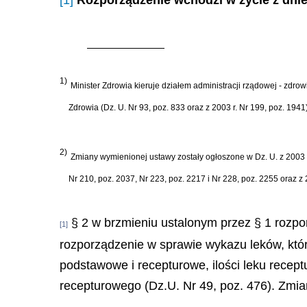
[1]
Rozporządzenie wchodzi w życie z dnie
1)
Minister Zdrowia kieruje działem administracji rządowej - zdr
Zdrowia (Dz. U. Nr 93, poz. 833 oraz z 2003 r. Nr 199, poz. 1941)
2)
Zmiany wymienionej ustawy zostały ogłoszone w Dz. U. z 2003 r. 
Nr 210, poz. 2037, Nr 223, poz. 2217 i Nr 228, poz. 2255 oraz z 2
§ 2 w brzmieniu ustalonym przez § 1 rozpo
[1]
rozporządzenie w sprawie wykazu leków, któr
podstawowe i recepturowe, ilości leku recept
recepturowego (Dz.U. Nr 49, poz. 476). Zmia