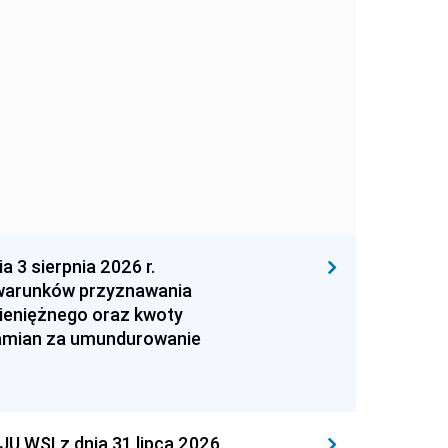
 sierpnia 2026 r.
 warunków przyznawania
ieniężnego oraz kwoty
zamian za umundurowanie
WSI z dnia 31 lipca 2026