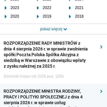
2023
2022
2021
2020
2019
2018
2017
2016
2015
pokaż więcej
2014
2013
2012
2011
2010
2009
ROZPORZĄDZENIE RADY MINISTRÓW z
dnia 4 sierpnia 2026 r. w sprawie zwolnienia
2008
2007
2006
spółki Poczta Polska Spółka Akcyjna z
2005
2004
2003
siedzibą w Warszawie z obowiązku wpłaty
z zysku należnej za 2025 r.
2002
2001
2000
Dziennik Ustaw rok 2026 poz. 1058
1999
1998
1997
1996
1995
1994
ROZPORZĄDZENIE MINISTRA RODZINY,
1993
1992
1991
PRACY I POLITYKI SPOŁECZNEJ z dnia 4
sierpnia 2026 r. w sprawie usług
1990
1989
1988