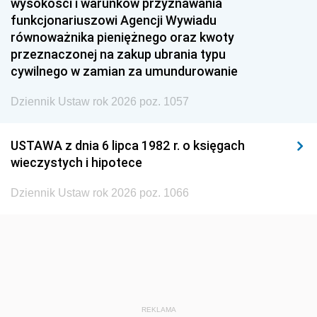
1951
1950
1949
wysokości i warunków przyznawania
funkcjonariuszowi Agencji Wywiadu
1948
1947
1946
równoważnika pieniężnego oraz kwoty
1945
1944
1939
przeznaczonej na zakup ubrania typu
cywilnego w zamian za umundurowanie
1938
1937
1936
Dziennik Ustaw rok 2026 poz. 1057
1935
1934
1933
1932
1931
1930
USTAWA z dnia 6 lipca 1982 r. o księgach
1929
1928
1927
wieczystych i hipotece
1926
1925
1924
Dziennik Ustaw rok 2026 poz. 1066
1923
1922
1921
1920
1919
1918
REKLAMA