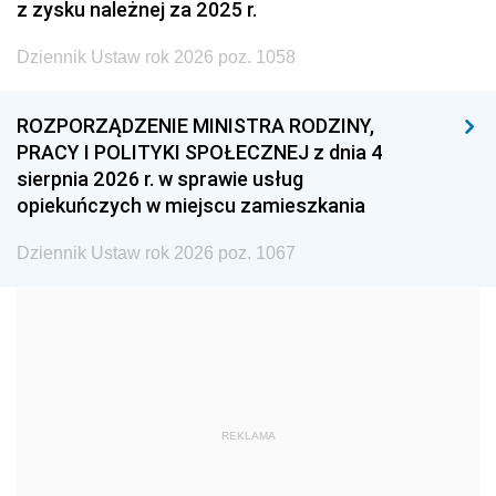
z zysku należnej za 2025 r.
2002
2001
2000
Dziennik Ustaw rok 2026 poz. 1058
1999
1998
1997
1996
1995
1994
ROZPORZĄDZENIE MINISTRA RODZINY,
1993
1992
1991
PRACY I POLITYKI SPOŁECZNEJ z dnia 4
sierpnia 2026 r. w sprawie usług
1990
1989
1988
opiekuńczych w miejscu zamieszkania
1987
1986
1985
Dziennik Ustaw rok 2026 poz. 1067
1984
1983
1982
1981
1980
1979
1978
1977
1976
1975
1974
1973
1972
1971
1970
REKLAMA
1969
1968
1967