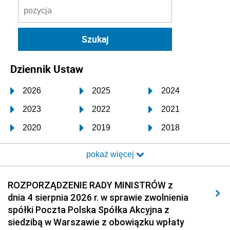
Dziennik Ustaw
2026
2025
2024
2023
2022
2021
2020
2019
2018
2017
2016
2015
pokaż więcej
2014
2013
2012
2011
2010
2009
ROZPORZĄDZENIE RADY MINISTRÓW z
dnia 4 sierpnia 2026 r. w sprawie zwolnienia
2008
2007
2006
spółki Poczta Polska Spółka Akcyjna z
2005
2004
2003
siedzibą w Warszawie z obowiązku wpłaty