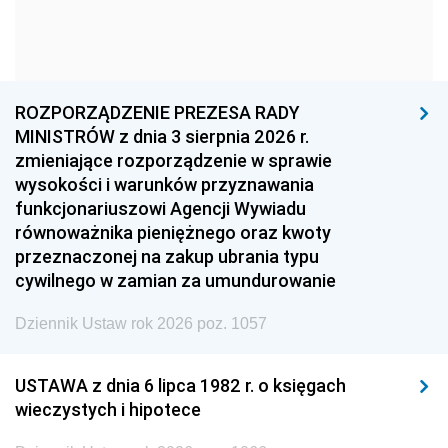
1966
1965
1964
1963
1962
1961
1960
1959
1958
1957
1956
1955
ROZPORZĄDZENIE PREZESA RADY
MINISTRÓW z dnia 3 sierpnia 2026 r.
1954
1953
1952
zmieniające rozporządzenie w sprawie
1951
1950
1949
wysokości i warunków przyznawania
funkcjonariuszowi Agencji Wywiadu
1948
1947
1946
równoważnika pieniężnego oraz kwoty
1945
1944
1939
przeznaczonej na zakup ubrania typu
cywilnego w zamian za umundurowanie
1938
1937
1936
Dziennik Ustaw rok 2026 poz. 1057
1935
1934
1933
1932
1931
1930
USTAWA z dnia 6 lipca 1982 r. o księgach
1929
1928
1927
wieczystych i hipotece
1926
1925
1924