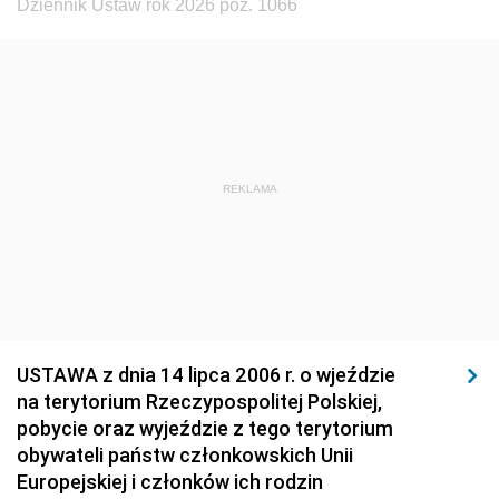
Dziennik Ustaw rok 2026 poz. 1066
1923
1922
1921
1920
1919
1918
REKLAMA
USTAWA z dnia 14 lipca 2006 r. o wjeździe
na terytorium Rzeczypospolitej Polskiej,
pobycie oraz wyjeździe z tego terytorium
obywateli państw członkowskich Unii
Europejskiej i członków ich rodzin