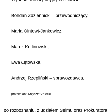
Bohdan Zdziennicki
–
przewodnicz
ą
cy,
Maria Gintowt-Jankowicz,
Marek Kotlinowski,
Ewa
Łę
towska,
Andrzej Rzepli
ń
ski
–
sprawozdawca,
protokolant: Krzysztof Zalecki,
po rozpoznaniu, z udziałem Sejmu oraz Prokuratora