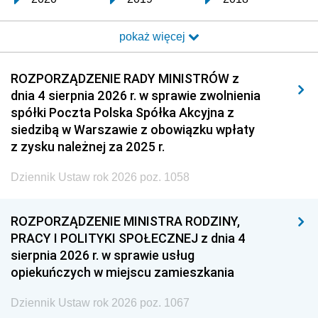
2017
2016
2015
pokaż więcej
2014
2013
2012
2011
2010
2009
ROZPORZĄDZENIE RADY MINISTRÓW z
dnia 4 sierpnia 2026 r. w sprawie zwolnienia
2008
2007
2006
spółki Poczta Polska Spółka Akcyjna z
2005
2004
2003
siedzibą w Warszawie z obowiązku wpłaty
z zysku należnej za 2025 r.
2002
2001
2000
Dziennik Ustaw rok 2026 poz. 1058
1999
1998
1997
1996
1995
1994
ROZPORZĄDZENIE MINISTRA RODZINY,
1993
1992
1991
PRACY I POLITYKI SPOŁECZNEJ z dnia 4
sierpnia 2026 r. w sprawie usług
1990
1989
1988
opiekuńczych w miejscu zamieszkania
1987
1986
1985
Dziennik Ustaw rok 2026 poz. 1067
1984
1983
1982