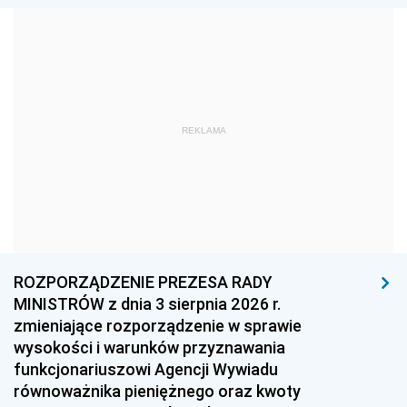
1981
1980
1979
1978
1977
1976
1975
1974
1973
1972
1971
1970
REKLAMA
1969
1968
1967
1966
1965
1964
1963
1962
1961
1960
1959
1958
1957
1956
1955
ROZPORZĄDZENIE PREZESA RADY
MINISTRÓW z dnia 3 sierpnia 2026 r.
1954
1953
1952
zmieniające rozporządzenie w sprawie
1951
1950
1949
wysokości i warunków przyznawania
funkcjonariuszowi Agencji Wywiadu
1948
1947
1946
równoważnika pieniężnego oraz kwoty