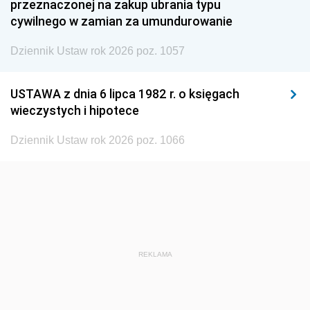
1945
1944
1939
przeznaczonej na zakup ubrania typu
cywilnego w zamian za umundurowanie
1938
1937
1936
Dziennik Ustaw rok 2026 poz. 1057
1935
1934
1933
1932
1931
1930
USTAWA z dnia 6 lipca 1982 r. o księgach
1929
1928
1927
wieczystych i hipotece
1926
1925
1924
Dziennik Ustaw rok 2026 poz. 1066
1923
1922
1921
1920
1919
1918
REKLAMA