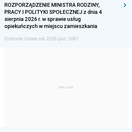
ROZPORZĄDZENIE MINISTRA RODZINY,
1993
1992
1991
PRACY I POLITYKI SPOŁECZNEJ z dnia 4
sierpnia 2026 r. w sprawie usług
1990
1989
1988
opiekuńczych w miejscu zamieszkania
1987
1986
1985
Dziennik Ustaw rok 2026 poz. 1067
1984
1983
1982
1981
1980
1979
1978
1977
1976
1975
1974
1973
1972
1971
1970
REKLAMA
1969
1968
1967
1966
1965
1964
1963
1962
1961
1960
1959
1958