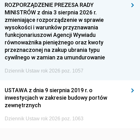
1957
1956
1955
ROZPORZĄDZENIE PREZESA RADY
MINISTRÓW z dnia 3 sierpnia 2026 r.
1954
1953
1952
zmieniające rozporządzenie w sprawie
1951
1950
1949
wysokości i warunków przyznawania
funkcjonariuszowi Agencji Wywiadu
1948
1947
1946
równoważnika pieniężnego oraz kwoty
1945
1944
1939
przeznaczonej na zakup ubrania typu
cywilnego w zamian za umundurowanie
1938
1937
1936
Dziennik Ustaw rok 2026 poz. 1057
1935
1934
1933
1932
1931
1930
USTAWA z dnia 9 sierpnia 2019 r. o
1929
1928
1927
inwestycjach w zakresie budowy portów
zewnętrznych
1926
1925
1924
1923
1922
1921
Dziennik Ustaw rok 2026 poz. 1063
1920
1919
1918