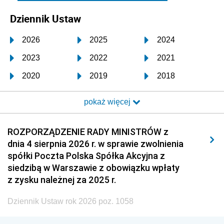
Dziennik Ustaw
2026
2025
2024
2023
2022
2021
2020
2019
2018
2017
2016
2015
pokaż więcej
2014
2013
2012
2011
2010
2009
ROZPORZĄDZENIE RADY MINISTRÓW z
dnia 4 sierpnia 2026 r. w sprawie zwolnienia
2008
2007
2006
spółki Poczta Polska Spółka Akcyjna z
2005
2004
2003
siedzibą w Warszawie z obowiązku wpłaty
z zysku należnej za 2025 r.
2002
2001
2000
Dziennik Ustaw rok 2026 poz. 1058
1999
1998
1997
1996
1995
1994