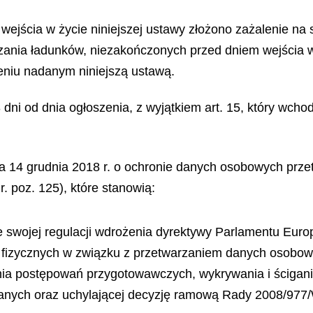
wejścia w życie niniejszej ustawy złożono zażalenie na 
zania ładunków, niezakończonych przed dniem wejścia w ż
eniu nadanym niniejszą ustawą.
 dni od dnia ogłoszenia, z wyjątkiem art. 15, który wch
nia 14 grudnia 2018 r. o ochronie danych osobowych pr
. poz. 125), które stanowią:
 swojej regulacji wdrożenia dyrektywy Parlamentu Euro
b fizycznych w związku z przetwarzaniem danych osobo
nia postępowań przygotowawczych, wykrywania i ścigani
nych oraz uchylającej decyzję ramową Rady 2008/977/W