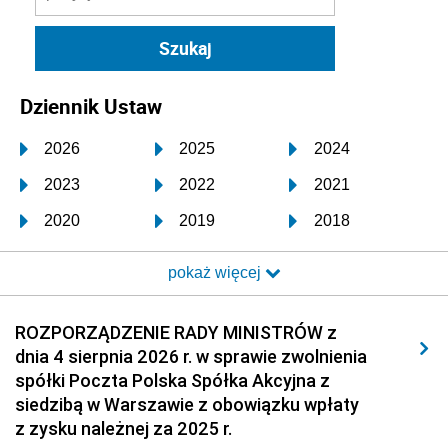
Dziennik Ustaw
2026
2025
2024
2023
2022
2021
2020
2019
2018
2017
2016
2015
pokaż więcej
2014
2013
2012
2011
2010
2009
ROZPORZĄDZENIE RADY MINISTRÓW z
dnia 4 sierpnia 2026 r. w sprawie zwolnienia
2008
2007
2006
spółki Poczta Polska Spółka Akcyjna z
2005
2004
2003
siedzibą w Warszawie z obowiązku wpłaty
z zysku należnej za 2025 r.
2002
2001
2000