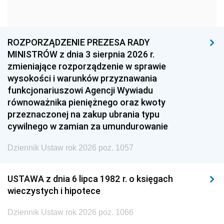
1963
1962
1961
1960
1959
1958
1957
1956
1955
ROZPORZĄDZENIE PREZESA RADY
MINISTRÓW z dnia 3 sierpnia 2026 r.
1954
1953
1952
zmieniające rozporządzenie w sprawie
1951
1950
1949
wysokości i warunków przyznawania
funkcjonariuszowi Agencji Wywiadu
1948
1947
1946
równoważnika pieniężnego oraz kwoty
1945
1944
1939
przeznaczonej na zakup ubrania typu
cywilnego w zamian za umundurowanie
1938
1937
1936
Dziennik Ustaw rok 2026 poz. 1057
1935
1934
1933
1932
1931
1930
USTAWA z dnia 6 lipca 1982 r. o księgach
1929
1928
1927
wieczystych i hipotece
1926
1925
1924
Dziennik Ustaw rok 2026 poz. 1066
1923
1922
1921