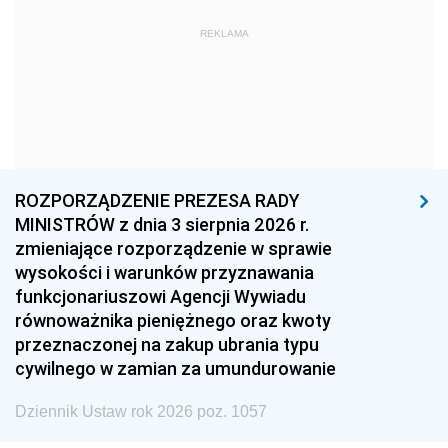
1972
1971
1970
REKLAMA
1969
1968
1967
1966
1965
1964
1963
1962
1961
1960
1959
1958
1957
1956
1955
ROZPORZĄDZENIE PREZESA RADY
MINISTRÓW z dnia 3 sierpnia 2026 r.
1954
1953
1952
zmieniające rozporządzenie w sprawie
1951
1950
1949
wysokości i warunków przyznawania
funkcjonariuszowi Agencji Wywiadu
1948
1947
1946
równoważnika pieniężnego oraz kwoty
1945
1944
1939
przeznaczonej na zakup ubrania typu
cywilnego w zamian za umundurowanie
1938
1937
1936
Dziennik Ustaw rok 2026 poz. 1057
1935
1934
1933