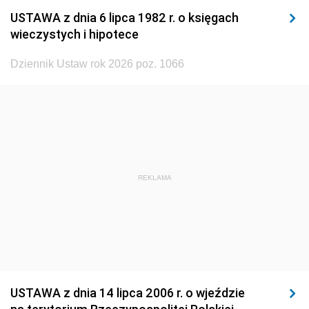
1932
1931
1930
USTAWA z dnia 6 lipca 1982 r. o księgach
1929
1928
1927
wieczystych i hipotece
1926
1925
1924
Dziennik Ustaw rok 2026 poz. 1066
1923
1922
1921
1920
1919
1918
REKLAMA
USTAWA z dnia 14 lipca 2006 r. o wjeździe