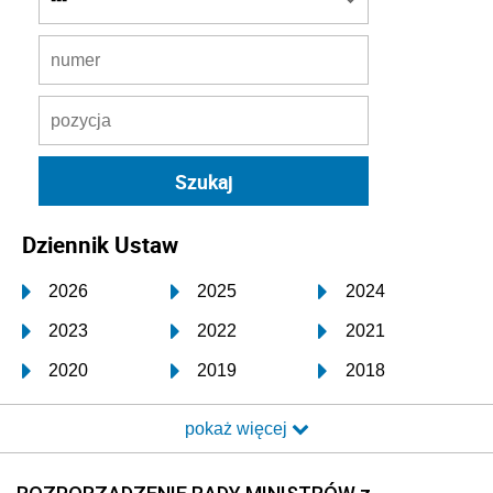
Dziennik Ustaw
2026
2025
2024
2023
2022
2021
2020
2019
2018
2017
2016
2015
pokaż więcej
2014
2013
2012
2011
2010
2009