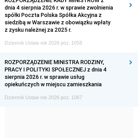
ROZPORZĄDZENIE RADY MINISTRÓW z
dnia 4 sierpnia 2026 r. w sprawie zwolnienia
2008
2007
2006
spółki Poczta Polska Spółka Akcyjna z
2005
2004
2003
siedzibą w Warszawie z obowiązku wpłaty
z zysku należnej za 2025 r.
2002
2001
2000
Dziennik Ustaw rok 2026 poz. 1058
1999
1998
1997
1996
1995
1994
ROZPORZĄDZENIE MINISTRA RODZINY,
1993
1992
1991
PRACY I POLITYKI SPOŁECZNEJ z dnia 4
sierpnia 2026 r. w sprawie usług
1990
1989
1988
opiekuńczych w miejscu zamieszkania
1987
1986
1985
Dziennik Ustaw rok 2026 poz. 1067
1984
1983
1982
1981
1980
1979
1978
1977
1976
1975
1974
1973