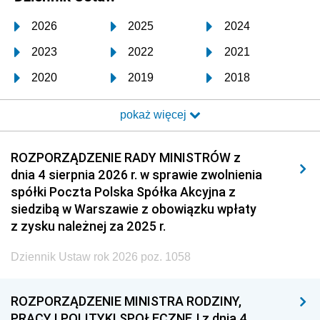
2026
2025
2024
2023
2022
2021
2020
2019
2018
2017
2016
2015
pokaż więcej
2014
2013
2012
2011
2010
2009
ROZPORZĄDZENIE RADY MINISTRÓW z
dnia 4 sierpnia 2026 r. w sprawie zwolnienia
2008
2007
2006
spółki Poczta Polska Spółka Akcyjna z
2005
2004
2003
siedzibą w Warszawie z obowiązku wpłaty
z zysku należnej za 2025 r.
2002
2001
2000
Dziennik Ustaw rok 2026 poz. 1058
1999
1998
1997
1996
1995
1994
ROZPORZĄDZENIE MINISTRA RODZINY,
1993
1992
1991
PRACY I POLITYKI SPOŁECZNEJ z dnia 4