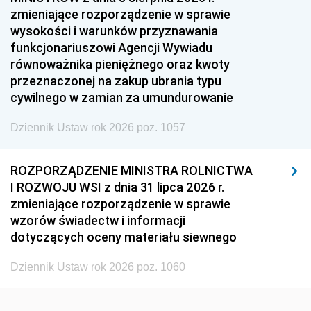
1954
1953
1952
zmieniające rozporządzenie w sprawie
1951
1950
1949
wysokości i warunków przyznawania
funkcjonariuszowi Agencji Wywiadu
1948
1947
1946
równoważnika pieniężnego oraz kwoty
1945
1944
1939
przeznaczonej na zakup ubrania typu
cywilnego w zamian za umundurowanie
1938
1937
1936
Dziennik Ustaw rok 2026 poz. 1057
1935
1934
1933
1932
1931
1930
ROZPORZĄDZENIE MINISTRA ROLNICTWA
1929
1928
1927
I ROZWOJU WSI z dnia 31 lipca 2026 r.
zmieniające rozporządzenie w sprawie
1926
1925
1924
wzorów świadectw i informacji
1923
1922
1921
dotyczących oceny materiału siewnego
1920
1919
1918
Dziennik Ustaw rok 2026 poz. 1060