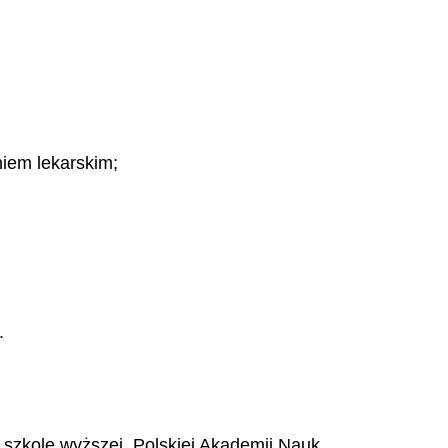
niem lekarskim;
.
zkole wyższej, Polskiej Akademii Nauk,