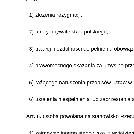
1) złożenia rezygnacji;
2) utraty obywatelstwa polskiego;
3) trwałej niezdolności do pełnienia obowi
4) prawomocnego skazania za umyślne prze
5) rażącego naruszenia przepisów ustaw w z
6) ustalenia niespełnienia lub zaprzestania 
Art. 6.
Osoba powołana na stanowisko Rzecz
1) zajmować innego stanowiska, z wyjątki