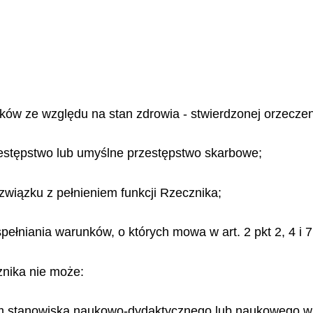
ązków ze względu na stan zdrowia - stwierdzonej orzecze
stępstwo lub umyślne przestępstwo skarbowe;
wiązku z pełnieniem funkcji Rzecznika;
spełniania warunków, o których mowa w art. 2 pkt 2, 4 i 7
nika nie może:
em stanowiska naukowo-dydaktycznego lub naukowego w s