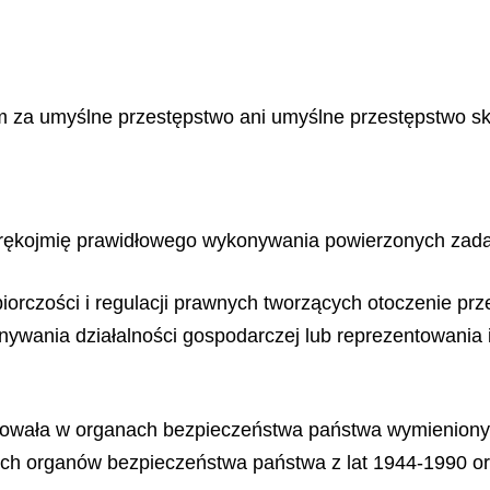
 za umyślne przestępstwo ani umyślne przestępstwo s
je rękojmię prawidłowego wykonywania powierzonych zad
biorczości i regulacji prawnych tworzących otoczenie pr
nywania działalności gospodarczej lub reprezentowania i
acowała w organach bezpieczeństwa państwa wymienionyc
ach organów bezpieczeństwa państwa z lat 1944-1990 ora