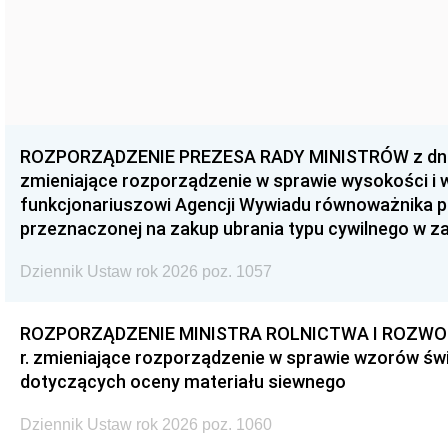
ROZPORZĄDZENIE PREZESA RADY MINISTRÓW z dnia 3
zmieniające rozporządzenie w sprawie wysokości i
funkcjonariuszowi Agencji Wywiadu równoważnika p
przeznaczonej na zakup ubrania typu cywilnego w 
Dziennik Ustaw rok 2026 poz. 1057
ROZPORZĄDZENIE MINISTRA ROLNICTWA I ROZWOJU 
r. zmieniające rozporządzenie w sprawie wzorów świ
dotyczących oceny materiału siewnego
Dziennik Ustaw rok 2026 poz. 1060