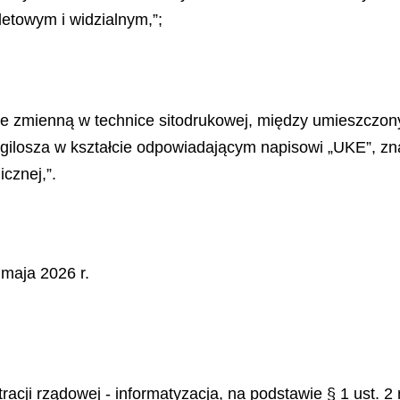
letowym i widzialnym,”;
ie zmienną w technice sitodrukowej, między umieszczo
gilosza w kształcie odpowiadającym napisowi „UKE”, zn
cznej,”.
maja 2026 r.
stracji rządowej - informatyzacja, na podstawie § 1 ust.