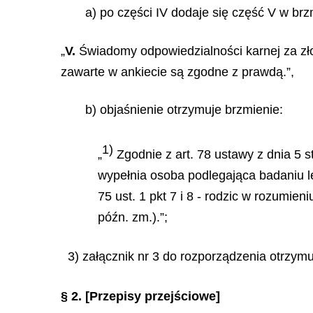
a) po części IV dodaje się część V w brz
„
V.
Świadomy odpowiedzialności karnej za zł
zawarte w ankiecie są zgodne z prawdą.”,
b) objaśnienie otrzymuje brzmienie:
1)
„
Zgodnie z art. 78 ustawy z dnia 5 s
wypełnia osoba podlegająca badaniu le
75 ust. 1 pkt 7 i 8 - rodzic w rozumien
późn. zm.).”;
3) załącznik nr 3 do rozporządzenia otrzym
§ 2.
[Przepisy przejściowe]